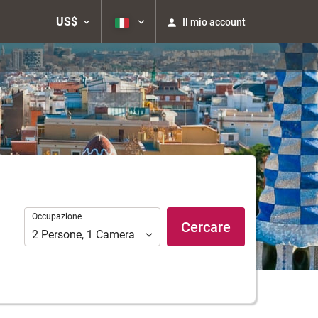
US$
Il mio account
Occupazione
Occupazione
Cercare
2
Persone
,
1
Camera