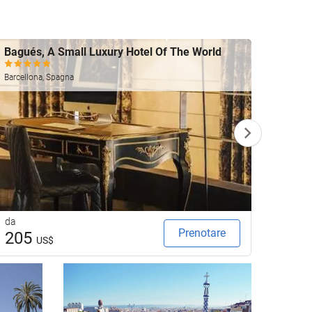
Bagués, A Small Luxury Hotel Of The World
Merce
Barcell
Barcellona, Spagna
da
da
Prenotare
205
37
US$