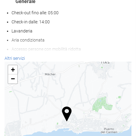
Generale
Check-out fino alle: 05:00
Check-in dalle: 14:00
Lavanderia
Aria condizionata
Accesso persone con mobilità ridotta
struttura interamente non fumatori
Altri servizi
Zona fumatori
+
Non sono ammessi animali
−
Benessere
bar a bordo piscina
sdraio/lettini
ombrelloni
Spa