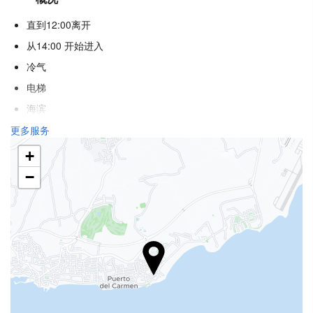
直到12:00离开
从14:00 开始进入
冷气
电梯
海滨
不吸烟房
更多服务
酒店各处禁烟
+
隔音客房
−
不允许宠物
食品与饮品
饭店
单点餐厅
酒巴