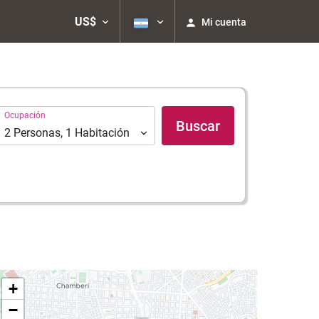
US$
Mi cuenta
Ocupación
Ocupación
Buscar
2
Personas
,
1
Habitación
+
−