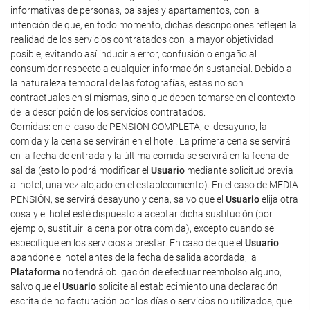
informativas de personas, paisajes y apartamentos, con la
intención de que, en todo momento, dichas descripciones reflejen la
realidad de los servicios contratados con la mayor objetividad
posible, evitando así inducir a error, confusión o engaño al
consumidor respecto a cualquier información sustancial. Debido a
la naturaleza temporal de las fotografías, estas no son
contractuales en sí mismas, sino que deben tomarse en el contexto
de la descripción de los servicios contratados.
Comidas: en el caso de PENSION COMPLETA, el desayuno, la
comida y la cena se servirán en el hotel. La primera cena se servirá
en la fecha de entrada y la última comida se servirá en la fecha de
salida (esto lo podrá modificar el
Usuario
mediante solicitud previa
al hotel, una vez alojado en el establecimiento). En el caso de MEDIA
PENSIÓN, se servirá desayuno y cena, salvo que el
Usuario
elija otra
cosa y el hotel esté dispuesto a aceptar dicha sustitución (por
ejemplo, sustituir la cena por otra comida), excepto cuando se
especifique en los servicios a prestar. En caso de que el
Usuario
abandone el hotel antes de la fecha de salida acordada, la
Plataforma
no tendrá obligación de efectuar reembolso alguno,
salvo que el
Usuario
solicite al establecimiento una declaración
escrita de no facturación por los días o servicios no utilizados, que