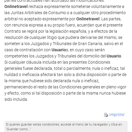
partes contractuales han acordado las modificaciones.
Onlinetravel
rechaza expresamente someterse voluntariamente a
las Juntas Arbitrales de Consumo o a cualquier otro procedimiento
arbitral no aceptado expresamente por
Onlinetravel
. Las partes,
con renuncia expresa a su propio fuero, acuerdan que el presente
Contrato se regirá por la legislación española, y a efectos de la
resolución de cualquier litigio que pudiera derivarse del mismo, se
someten a los Juzgados y Tribunales de Gran Canaria, salvo en el
caso de contratación con
Usuario
s, en cuyo caso serán
competentes los Juzgados y Tribunales del domicilio del
Usuario
.
Si cualquier cláusula incluida en las presentes Condiciones
generales fuese declarada, total o parcialmente, nula o ineficaz, tal
nulidad o ineficacia afectará tan solo a dicha disposición o parte de
la misma que hubiese sido declarada nula o ineficaz,
permaneciendo el resto de las Condiciones generales en pleno vigor
y efecto, como si tal disposición o parte de la misma nunca hubiese
sido incluida.
Imprimir
Si quieres guardar estas condiciones, accede al menú de tu navegador y clica en
"Guardar como..."