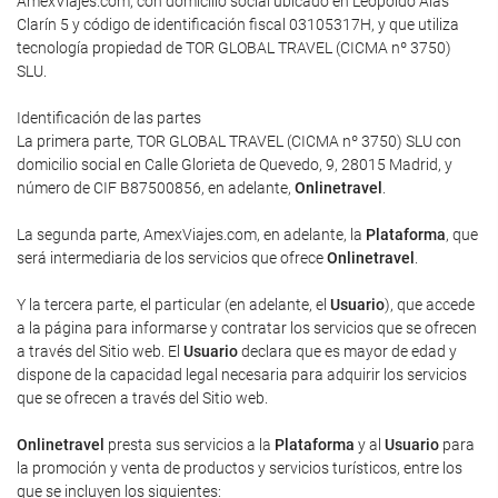
AmexViajes.com, con domicilio social ubicado en Leopoldo Alas
Clarín 5 y código de identificación fiscal 03105317H, y que utiliza
tecnología propiedad de TOR GLOBAL TRAVEL (CICMA nº 3750)
SLU.
Identificación de las partes
La primera parte, TOR GLOBAL TRAVEL (CICMA nº 3750) SLU con
domicilio social en Calle Glorieta de Quevedo, 9, 28015 Madrid, y
número de CIF B87500856, en adelante,
Onlinetravel
.
La segunda parte, AmexViajes.com, en adelante, la
Plataforma
, que
será intermediaria de los servicios que ofrece
Onlinetravel
.
Y la tercera parte, el particular (en adelante, el
Usuario
), que accede
a la página para informarse y contratar los servicios que se ofrecen
a través del Sitio web. El
Usuario
declara que es mayor de edad y
dispone de la capacidad legal necesaria para adquirir los servicios
que se ofrecen a través del Sitio web.
Onlinetravel
presta sus servicios a la
Plataforma
y al
Usuario
para
la promoción y venta de productos y servicios turísticos, entre los
que se incluyen los siguientes: