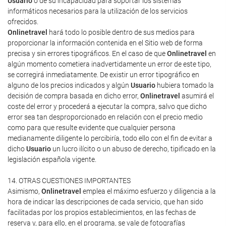
Usuario
o de su incapacidad para soportar los sistemas
informáticos necesarios para la utilización de los servicios
ofrecidos.
Onlinetravel
hará todo lo posible dentro de sus medios para
proporcionar la información contenida en el Sitio web de forma
precisa y sin errores tipográficos. En el caso de que
Onlinetravel
en
algún momento cometiera inadvertidamente un error de este tipo,
se corregirá inmediatamente. De existir un error tipográfico en
alguno de los precios indicados y algún
Usuario
hubiera tomado la
decisión de compra basada en dicho error,
Onlinetravel
asumirá el
coste del error y procederá a ejecutar la compra, salvo que dicho
error sea tan desproporcionado en relación con el precio medio
como para que resulte evidente que cualquier persona
medianamente diligente lo percibiría, todo ello con el fin de evitar a
dicho
Usuario
un lucro ilícito o un abuso de derecho, tipificado en la
legislación española vigente.
14. OTRAS CUESTIONES IMPORTANTES
Asimismo,
Onlinetravel
emplea el máximo esfuerzo y diligencia a la
hora de indicar las descripciones de cada servicio, que han sido
facilitadas por los propios establecimientos, en las fechas de
reserva y, para ello, en el programa, se vale de fotografías