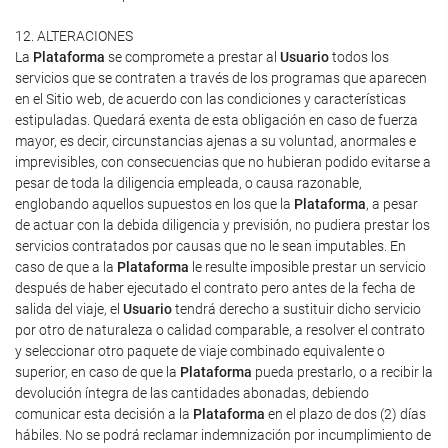
12. ALTERACIONES
La
Plataforma
se compromete a prestar al
Usuario
todos los
servicios que se contraten a través de los programas que aparecen
en el Sitio web, de acuerdo con las condiciones y características
estipuladas. Quedará exenta de esta obligación en caso de fuerza
mayor, es decir, circunstancias ajenas a su voluntad, anormales e
imprevisibles, con consecuencias que no hubieran podido evitarse a
pesar de toda la diligencia empleada, o causa razonable,
englobando aquellos supuestos en los que la
Plataforma
, a pesar
de actuar con la debida diligencia y previsión, no pudiera prestar los
servicios contratados por causas que no le sean imputables. En
caso de que a la
Plataforma
le resulte imposible prestar un servicio
después de haber ejecutado el contrato pero antes de la fecha de
salida del viaje, el
Usuario
tendrá derecho a sustituir dicho servicio
por otro de naturaleza o calidad comparable, a resolver el contrato
y seleccionar otro paquete de viaje combinado equivalente o
superior, en caso de que la
Plataforma
pueda prestarlo, o a recibir la
devolución íntegra de las cantidades abonadas, debiendo
comunicar esta decisión a la
Plataforma
en el plazo de dos (2) días
hábiles. No se podrá reclamar indemnización por incumplimiento de