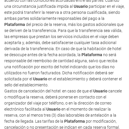
acuerdo con las condiciones acordadas entre las partes. Cuando
una circunstancia justificada impida al
Usuario
participar en el viaje,
este podrá transferir la reserva a otra persona cualificada, siendo
ambas partes solidariamente responsables del pago a la
Plataforma
del precio de la reserva, más los gastos adicionales que
se deriven de la transferencia. Para que la transferencia sea válida,
las empresas que prestan los servicios incluidos en el viaje deben
aceptarla y, además, debe satisfacerse cualquier tasa adicional
derivada de la transferencia. En caso de que la habitación de hotel
se desocupe antes de la fecha acordada, la
Plataforma
no será
responsable del reembolso de cantidad alguna, salvo que reciba
una notificación por escrito del hotel indicando que los días no
utilizados no fueron facturados. Dicha notificación deberá ser
solicitada por el
Usuario
en el establecimiento y deberá contener el
sello del establecimiento.
Gastos de cancelación del hotel: en caso de que el
Usuario
cancele
o modifique la reserva, deberá ponerse en contacto con el
organizador del viaje por teléfono, o en la dirección de correo
electrónico facilitada al
Usuario
en el momento de realizar la
reserva, con al menos tres (3) días laborables de antelación a la
fecha de llegada. Las tarifas de la
Plataforma
por modificación,
cancelación o no presentación se indican en cada reserva formal.