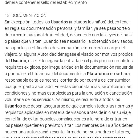
deberá contener el sello del establecimiento.
15. DOCUMENTACIÓN
Sin excepción, todos los
Usuario
s (incluidos los niños) deben tener
en regla su documentación personal y familiar, ya sea pasaporte o
documento nacional de identidad, de acuerdo con las leyes del país
o países que visiten. Cuando sea necesario, la obtención de visados,
pasaportes, certificados de vacunación, etc. correrá a cargo del
viajero. Si alguna Autoridad denegase el visado por motivos propios
del
Usuario
, o se le denegase la entrada en el país por no cumplir los
requisitos exigidos, por irregularidad en la documentación requerida
o por no ser el titular real del documento, la
Plataforma
no se hará
responsable de tales hechos, corriendo por cuenta del consumidor
cualquier gasto asociado. En estas circunstancias, se aplicarán las
condiciones y normas establecidas para la anulación o cancelación
voluntaria de los servicios. Asimismo, se recuerda a todos los
Usuario
s que deben asegurarse de que cumplen todas las normas y
requisitos aplicables en materia de visados antes de iniciar su viaje,
con el fin de evitar posibles complicaciones a la hora de entrar en
los países que tienen previsto visitar. Los menores de 18 años deben
poseer una autorización escrita, firmada por sus padres o tutores,