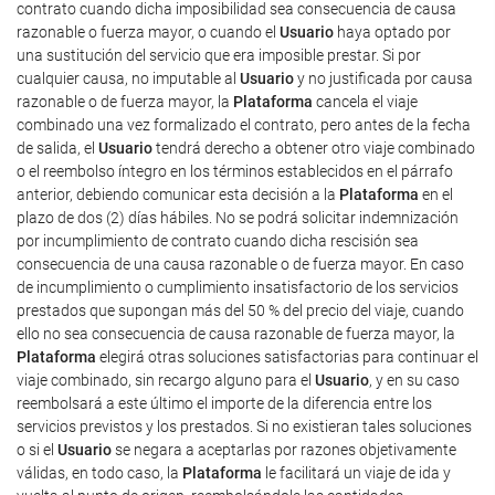
contrato cuando dicha imposibilidad sea consecuencia de causa
razonable o fuerza mayor, o cuando el
Usuario
haya optado por
una sustitución del servicio que era imposible prestar. Si por
cualquier causa, no imputable al
Usuario
y no justificada por causa
razonable o de fuerza mayor, la
Plataforma
cancela el viaje
combinado una vez formalizado el contrato, pero antes de la fecha
de salida, el
Usuario
tendrá derecho a obtener otro viaje combinado
o el reembolso íntegro en los términos establecidos en el párrafo
anterior, debiendo comunicar esta decisión a la
Plataforma
en el
plazo de dos (2) días hábiles. No se podrá solicitar indemnización
por incumplimiento de contrato cuando dicha rescisión sea
consecuencia de una causa razonable o de fuerza mayor. En caso
de incumplimiento o cumplimiento insatisfactorio de los servicios
prestados que supongan más del 50 % del precio del viaje, cuando
ello no sea consecuencia de causa razonable de fuerza mayor, la
Plataforma
elegirá otras soluciones satisfactorias para continuar el
viaje combinado, sin recargo alguno para el
Usuario
, y en su caso
reembolsará a este último el importe de la diferencia entre los
servicios previstos y los prestados. Si no existieran tales soluciones
o si el
Usuario
se negara a aceptarlas por razones objetivamente
válidas, en todo caso, la
Plataforma
le facilitará un viaje de ida y