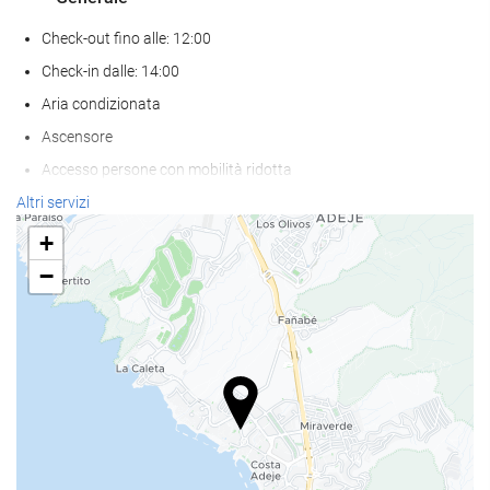
Check-out fino alle: 12:00
Check-in dalle: 14:00
Aria condizionata
Ascensore
Accesso persone con mobilità ridotta
Abitazioni per non fumatori
Altri servizi
Non sono ammessi animali
+
−
Benessere
bar a bordo piscina
teli da bagno
sdraio/lettini
ombrelloni
Spa