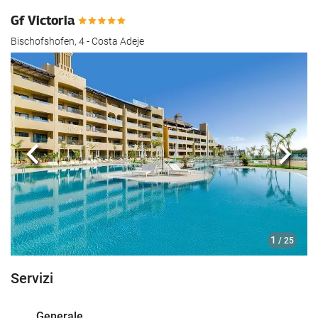
Gf Victoria
Bischofshofen, 4 - Costa Adeje
Anteriore
Segu
1
/ 25
Servizi
Generale