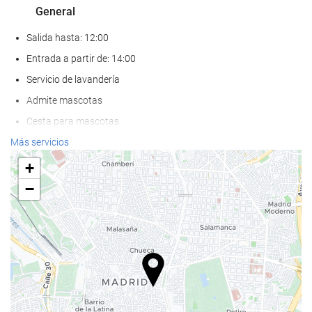
General
Salida hasta: 12:00
Entrada a partir de: 14:00
Servicio de lavandería
Admite mascotas
Cesta para mascotas
Cuenco para mascotas
Más servicios
Aire Acondicionado
+
Calefacción
−
Ascensor
Adaptado para personas con movilidad reducida
Habitaciones No fumadores
Habitaciones insonorizadas
Comida y bebida