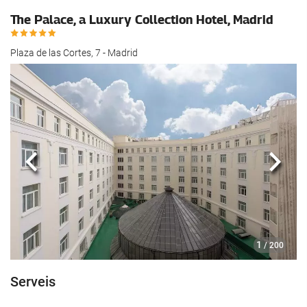
The Palace, a Luxury Collection Hotel, Madrid
Plaza de las Cortes, 7 - Madrid
Anterior
Segü
1
/ 200
Serveis