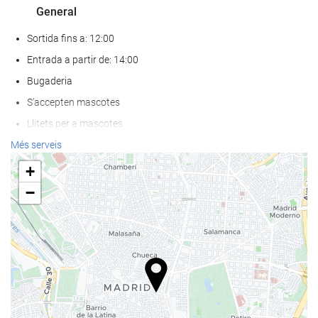
General
Sortida fins a: 12:00
Entrada a partir de: 14:00
Bugaderia
S'accepten mascotes
Llitets per a mascotes
Bols per a mascotes
Més serveis
Aire condicionat
+
Calefacció
−
Ascensor
Accés persones amb mobilitat reduïda
Habitacions No Fumadors
Habitacions insonoritzades
Menjar i beguda