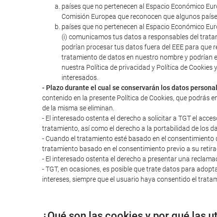
países que no pertenecen al Espacio Económico Euro
Comisión Europea que reconocen que algunos paíse
países que no pertenecen al Espacio Económico Euro
(i) comunicamos tus datos a responsables del trata
podrían procesar tus datos fuera del EEE para que r
tratamiento de datos en nuestro nombre y podrían 
nuestra Política de privacidad y Política de Cookie
interesados.
- Plazo durante el cual se conservarán los datos persona
contenido en la presente Política de Cookies, que podrás e
de la misma se eliminan.
- El interesado ostenta el derecho a solicitar a TGT el acces
tratamiento, así como el derecho a la portabilidad de los d
- Cuando el tratamiento esté basado en el consentimiento del
tratamiento basado en el consentimiento previo a su retira
- El interesado ostenta el derecho a presentar una reclama
- TGT, en ocasiones, es posible que trate datos para adopta
intereses, siempre que el usuario haya consentido el tratam
¿Qué son las cookies y por qué las u