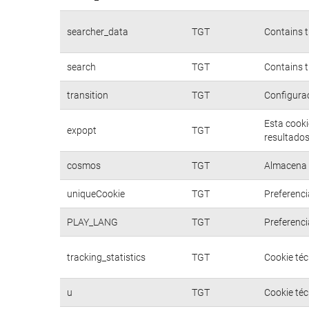
searcher_data
TGT
Contains t
search
TGT
Contains t
transition
TGT
Configurac
Esta cooki
expopt
TGT
resultados
cosmos
TGT
Almacena d
uniqueCookie
TGT
Preferenci
PLAY_LANG
TGT
Preferenci
tracking_statistics
TGT
Cookie téc
u
TGT
Cookie téc