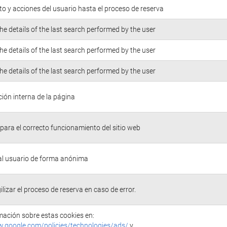
o y acciones del usuario hasta el proceso de reserva
he details of the last search performed by the user
he details of the last search performed by the user
he details of the last search performed by the user
ión interna de la página
para el correcto funcionamiento del sitio web
 al usuario de forma anónima
ilizar el proceso de reserva en caso de error.
ación sobre estas cookies en:
w.google.com/policies/technologies/ads/
y