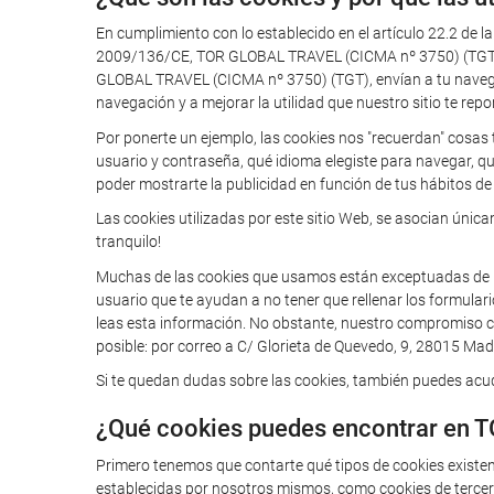
En cumplimiento con lo establecido en el artículo 22.2 de l
2009/136/CE, TOR GLOBAL TRAVEL (CICMA nº 3750) (TGT) te
GLOBAL TRAVEL (CICMA nº 3750) (TGT), envían a tu navegador
navegación y a mejorar la utilidad que nuestro sitio te repo
Por ponerte un ejemplo, las cookies nos "recuerdan" cosas 
usuario y contraseña, qué idioma elegiste para navegar, q
poder mostrarte la publicidad en función de tus hábitos de 
Las cookies utilizadas por este sitio Web, se asocian úni
tranquilo!
Muchas de las cookies que usamos están exceptuadas de la o
usuario que te ayudan a no tener que rellenar los formular
leas esta información. No obstante, nuestro compromiso con
posible: por correo a C/ Glorieta de Quevedo, 9, 28015 Madr
Si te quedan dudas sobre las cookies, también puedes acudi
¿Qué cookies puedes encontrar en 
Primero tenemos que contarte qué tipos de cookies existe
establecidas por nosotros mismos, como cookies de tercero