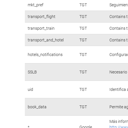
mkt_pref
TGT
Seguimient
transport_flight
TGT
Contains t
transport_train
TGT
Contains t
transport_and_hotel
TGT
Contains t
hotels_notifications
TGT
Configurac
SSLB
TGT
Necesario 
uid
TGT
Identifica
book_data
TGT
Permite ag
Más inform
*
Google
http://ww