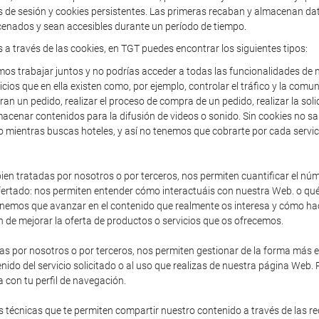
de sesión y cookies persistentes. Las primeras recaban y almacenan dato
enados y sean accesibles durante un período de tiempo.
s a través de las cookies, en TGT puedes encontrar los siguientes tipos:
os trabajar juntos y no podrías acceder a todas las funcionalidades de n
icios que en ella existen como, por ejemplo, controlar el tráfico y la comun
an un pedido, realizar el proceso de compra de un pedido, realizar la solic
acenar contenidos para la difusión de videos o sonido. Sin cookies no sa
o mientras buscas hoteles, y así no tenemos que cobrarte por cada servic
en tratadas por nosotros o por terceros, nos permiten cuantificar el núme
io ofertado: nos permiten entender cómo interactuáis con nuestra Web. o 
enemos que avanzar en el contenido que realmente os interesa y cómo hac
 de mejorar la oferta de productos o servicios que os ofrecemos.
as por nosotros o por terceros, nos permiten gestionar de la forma más efi
nido del servicio solicitado o al uso que realizas de nuestra página Web.
 con tu perfil de navegación.
 técnicas que te permiten compartir nuestro contenido a través de las r