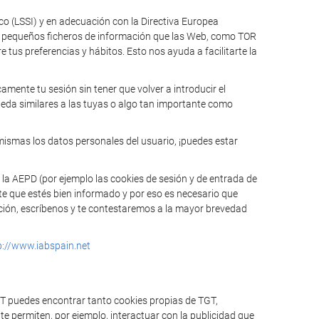
ico (LSSI) y en adecuación con la Directiva Europea
n pequeños ficheros de información que las Web, como TOR
tus preferencias y hábitos. Esto nos ayuda a facilitarte la
mente tu sesión sin tener que volver a introducir el
ueda similares a las tuyas o algo tan importante como
mismas los datos personales del usuario, ¡puedes estar
 la AEPD (por ejemplo las cookies de sesión y de entrada de
te que estés bien informado y por eso es necesario que
mación, escríbenos y te contestaremos a la mayor brevedad
p://www.iabspain.net
GT puedes encontrar tanto cookies propias de TGT,
e permiten, por ejemplo, interactuar con la publicidad que