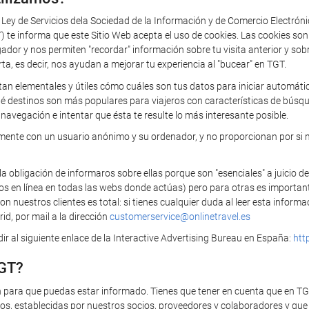
a Ley de Servicios dela Sociedad de la Información y de Comercio Electrón
 informa que este Sitio Web acepta el uso de cookies. Las cookies so
 y nos permiten "recordar" información sobre tu visita anterior y sobre 
rta, es decir, nos ayudan a mejorar tu experiencia al "bucear" en TGT.
tan elementales y útiles cómo cuáles son tus datos para iniciar automática
ué destinos son más populares para viajeros con características de búsq
navegación e intentar que ésta te resulte lo más interesante posible.
camente con un usuario anónimo y su ordenador, y no proporcionan por si 
bligación de informaros sobre ellas porque son "esenciales" a juicio de
ios en línea en todas las webs donde actúas) pero para otras es importan
 nuestros clientes es total: si tienes cualquier duda al leer esta infor
id, por mail a la dirección
customerservice@onlinetravel.es
r al siguiente enlace de la Interactive Advertising Bureau en España:
htt
TGT?
n para que puedas estar informado. Tienes que tener en cuenta que en T
s, establecidas por nuestros socios, proveedores y colaboradores y que t