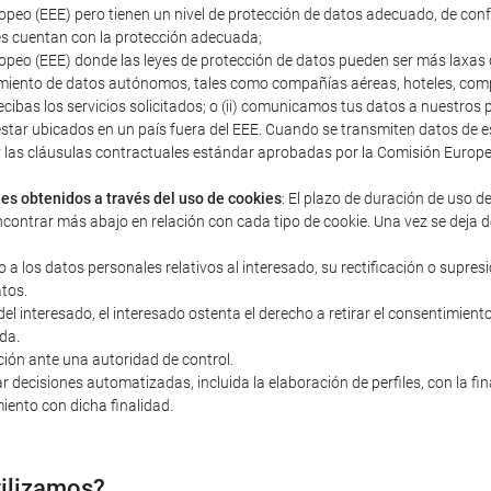
peo (EEE) pero tienen un nivel de protección de datos adecuado, de con
s cuentan con la protección adecuada;
peo (EEE) donde las leyes de protección de datos pueden ser más laxas q
miento de datos autónomos, tales como compañías aéreas, hoteles, compañ
ecibas los servicios solicitados; o (ii) comunicamos tus datos a nuestro
estar ubicados en un país fuera del EEE. Cuando se transmiten datos d
s y las cláusulas contractuales estándar aprobadas por la Comisión Euro
les obtenidos a través del uso de cookies
: El plazo de duración de uso d
ncontrar más abajo en relación con cada tipo de cookie. Una vez se deja d
o a los datos personales relativos al interesado, su rectificación o supres
atos.
 interesado, el interesado ostenta el derecho a retirar el consentimiento 
da.
ción ante una autoridad de control.
r decisiones automatizadas, incluida la elaboración de perfiles, con la fi
iento con dicha finalidad.
tilizamos?