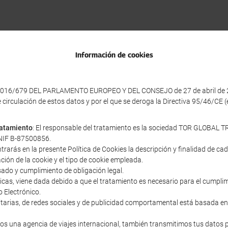
Información de cookies
016/679 DEL PARLAMENTO EUROPEO Y DEL CONSEJO de 27 de abril de 2016 
e circulación de estos datos y por el que se deroga la Directiva 95/46/CE
tratamiento
: El responsable del tratamiento es la sociedad TOR GLOBAL TR
y NIF B-87500856.
ntrarás en la presente Política de Cookies la descripción y finalidad de c
ación de la cookie y el tipo de cookie empleada.
sado y cumplimiento de obligación legal.
cnicas, viene dada debido a que el tratamiento es necesario para el cumpl
o Electrónico.
icitarias, de redes sociales y de publicidad comportamental está basada en
s una agencia de viajes internacional, también transmitimos tus datos 