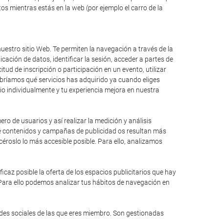
s mientras estás en la web (por ejemplo el carro de la
uestro sitio Web. Te permiten la navegación a través de la
icación de datos, identificar la sesión, acceder a partes de
itud de inscripción o participación en un evento, utilizar
bríamos qué servicios has adquirido ya cuando eliges
io individualmente y tu experiencia mejora en nuestra
ro de usuarios y así realizar la medición y análisis
qué contenidos y campañas de publicidad os resultan más
éroslo lo más accesible posible. Para ello, analizamos
caz posible la oferta de los espacios publicitarios que hay
 Para ello podemos analizar tus hábitos de navegación en
edes sociales de las que eres miembro. Son gestionadas