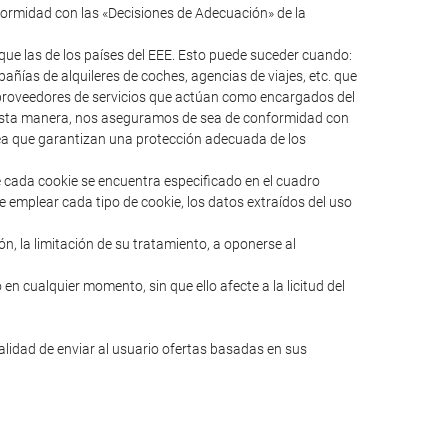
formidad con las «Decisiones de Adecuación» de la
ue las de los países del EEE. Esto puede suceder cuando:
ías de alquileres de coches, agencias de viajes, etc. que
s proveedores de servicios que actúan como encargados del
e esta manera, nos aseguramos de sea de conformidad con
pea que garantizan una protección adecuada de los
e cada cookie se encuentra especificado en el cuadro
e emplear cada tipo de cookie, los datos extraídos del uso
ión, la limitación de su tratamiento, a oponerse al
en cualquier momento, sin que ello afecte a la licitud del
nalidad de enviar al usuario ofertas basadas en sus