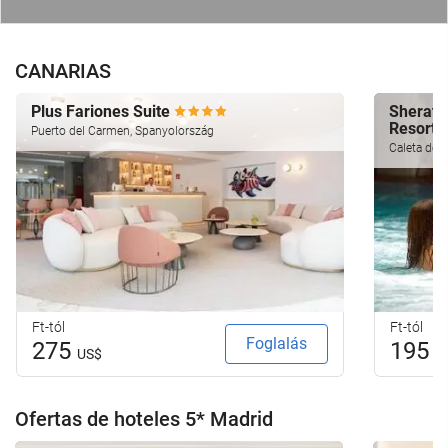
CANARIAS
Plus Fariones Suite
Sherato
Resort
Puerto del Carmen, Spanyolország
Caleta de 
Ft-tól
Ft-tól
Foglalás
275
195
US$
U
Ofertas de hoteles 5* Madrid