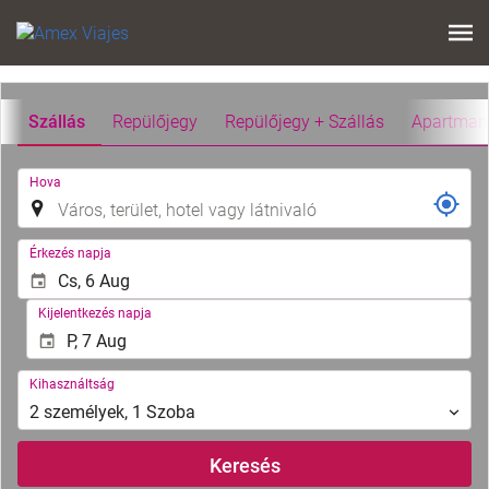
Szállás
Repülőjegy
Repülőjegy + Szállás
Apartman
.
Hova
.
Érkezés napja
Kijelentkezés napja
Kihasználtság
Kihasználtság
2
személyek
,
1
Szoba
Keresés