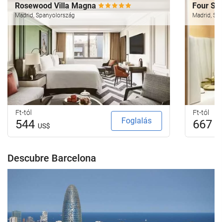
Rosewood Villa Magna
Four Se
Madrid, Spanyolország
Madrid, Sp
Ft-tól
Ft-tól
Foglalás
544
667
US$
U
Descubre Barcelona