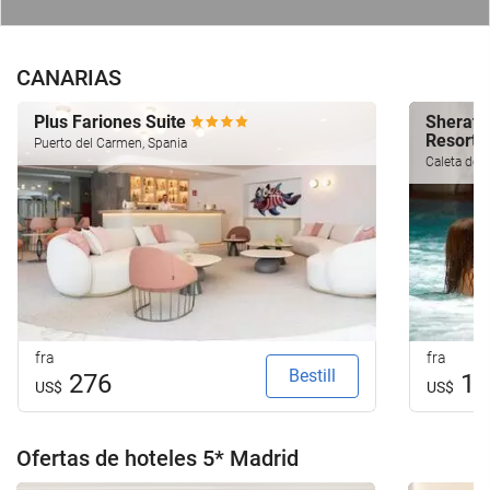
CANARIAS
Plus Fariones Suite
Sherato
Resort
Puerto del Carmen, Spania
Caleta de F
fra
fra
Bestill
276
19
US$
US$
Ofertas de hoteles 5* Madrid