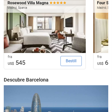
Rosewood Villa Magna
Four Se
Madrid, Spania
Madrid, Sp
fra
fra
Bestill
545
66
US$
US$
Descubre Barcelona