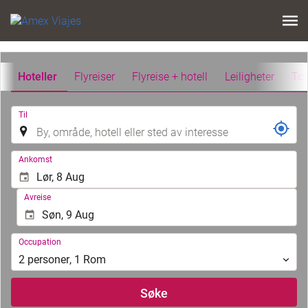
Hoteller
Flyreiser
Flyreise + hotell
Leiligheter
To
.
Til
.
Ankomst
Avreise
Occupation
Occupation
2
personer
,
1
Rom
Søke