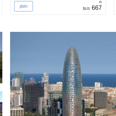
מ
הזמן
667
US$