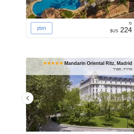
מ
מ
הזמן
334
224
US$
Of The
Mandarin Oriental Ritz, Madrid
World
מדריד, ספרד
מדריד, ס