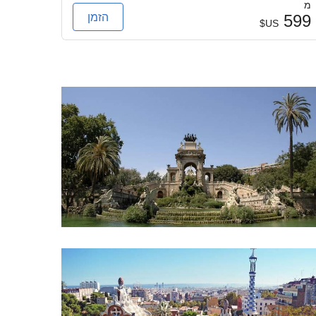
מ
מ
הזמן
249
599
US$