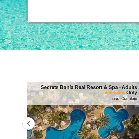
ctoria
Secrets Bahía Real Resort & Spa - Adults
Only
Costa Adeje
Corralejo, ספרד