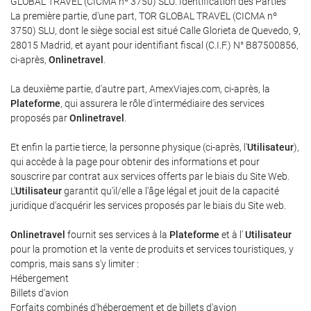
GLOBAL TRAVEL (CICMA nº 3750) SLU. Identification des Parties
La première partie, d'une part, TOR GLOBAL TRAVEL (CICMA nº
3750) SLU, dont le siège social est situé Calle Glorieta de Quevedo, 9,
28015 Madrid, et ayant pour identifiant fiscal (C.I.F.) N° B87500856,
ci-après,
Onlinetravel
.
La deuxième partie, d'autre part, AmexViajes.com, ci-après, la
Plateforme
, qui assurera le rôle d'intermédiaire des services
proposés par
Onlinetravel
.
Et enfin la partie tierce, la personne physique (ci-après, l'
Utilisateur
),
qui accède à la page pour obtenir des informations et pour
souscrire par contrat aux services offerts par le biais du Site Web.
L'
Utilisateur
garantit qu'il/elle a l'âge légal et jouit de la capacité
juridique d'acquérir les services proposés par le biais du Site web.
Onlinetravel
fournit ses services à la
Plateforme
et à l'
Utilisateur
pour la promotion et la vente de produits et services touristiques, y
compris, mais sans s'y limiter :
Hébergement
Billets d'avion
Forfaits combinés d'hébergement et de billets d'avion