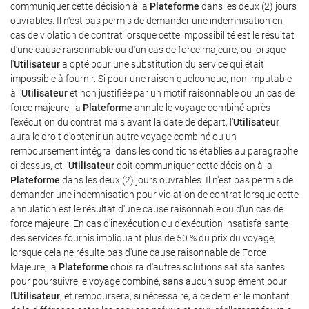
communiquer cette décision à la
Plateforme
dans les deux (2) jours
ouvrables. Il n'est pas permis de demander une indemnisation en
cas de violation de contrat lorsque cette impossibilité est le résultat
d'une cause raisonnable ou d'un cas de force majeure, ou lorsque
l'
Utilisateur
a opté pour une substitution du service qui était
impossible à fournir. Si pour une raison quelconque, non imputable
à l'
Utilisateur
et non justifiée par un motif raisonnable ou un cas de
force majeure, la
Plateforme
annule le voyage combiné après
l'exécution du contrat mais avant la date de départ, l'
Utilisateur
aura le droit d'obtenir un autre voyage combiné ou un
remboursement intégral dans les conditions établies au paragraphe
ci-dessus, et l'
Utilisateur
doit communiquer cette décision à la
Plateforme
dans les deux (2) jours ouvrables. Il n'est pas permis de
demander une indemnisation pour violation de contrat lorsque cette
annulation est le résultat d'une cause raisonnable ou d'un cas de
force majeure. En cas d'inexécution ou d'exécution insatisfaisante
des services fournis impliquant plus de 50 % du prix du voyage,
lorsque cela ne résulte pas d'une cause raisonnable de Force
Majeure, la
Plateforme
choisira d'autres solutions satisfaisantes
pour poursuivre le voyage combiné, sans aucun supplément pour
l'
Utilisateur
, et remboursera, si nécessaire, à ce dernier le montant