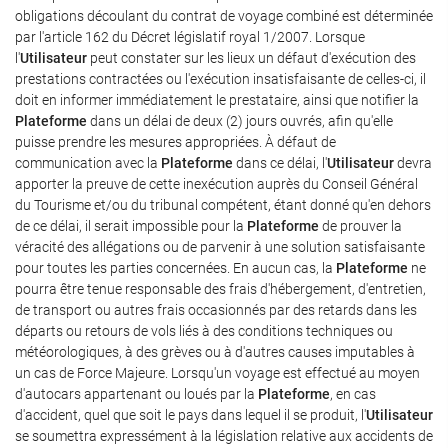
obligations découlant du contrat de voyage combiné est déterminée
par l'article 162 du Décret législatif royal 1/2007. Lorsque
l'
Utilisateur
peut constater sur les lieux un défaut d'exécution des
prestations contractées ou l'exécution insatisfaisante de celles-ci, il
doit en informer immédiatement le prestataire, ainsi que notifier la
Plateforme
dans un délai de deux (2) jours ouvrés, afin qu'elle
puisse prendre les mesures appropriées. À défaut de
communication avec la
Plateforme
dans ce délai, l'
Utilisateur
devra
apporter la preuve de cette inexécution auprès du Conseil Général
du Tourisme et/ou du tribunal compétent, étant donné qu'en dehors
de ce délai, il serait impossible pour la
Plateforme
de prouver la
véracité des allégations ou de parvenir à une solution satisfaisante
pour toutes les parties concernées. En aucun cas, la
Plateforme
ne
pourra être tenue responsable des frais d'hébergement, d'entretien,
de transport ou autres frais occasionnés par des retards dans les
départs ou retours de vols liés à des conditions techniques ou
météorologiques, à des grèves ou à d'autres causes imputables à
un cas de Force Majeure. Lorsqu'un voyage est effectué au moyen
d'autocars appartenant ou loués par la
Plateforme
, en cas
d'accident, quel que soit le pays dans lequel il se produit, l'
Utilisateur
se soumettra expressément à la législation relative aux accidents de