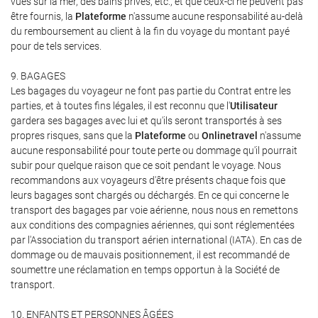
vues sur la mer, des bains privés, etc., et que ceux-ci ne peuvent pas
être fournis, la
Plateforme
n'assume aucune responsabilité au-delà
du remboursement au client à la fin du voyage du montant payé
pour de tels services.
9. BAGAGES
Les bagages du voyageur ne font pas partie du Contrat entre les
parties, et à toutes fins légales, il est reconnu que l'
Utilisateur
gardera ses bagages avec lui et qu'ils seront transportés à ses
propres risques, sans que la
Plateforme
ou
Onlinetravel
n'assume
aucune responsabilité pour toute perte ou dommage qu'il pourrait
subir pour quelque raison que ce soit pendant le voyage. Nous
recommandons aux voyageurs d'être présents chaque fois que
leurs bagages sont chargés ou déchargés. En ce qui concerne le
transport des bagages par voie aérienne, nous nous en remettons
aux conditions des compagnies aériennes, qui sont réglementées
par l'Association du transport aérien international (IATA). En cas de
dommage ou de mauvais positionnement, il est recommandé de
soumettre une réclamation en temps opportun à la Société de
transport.
10. ENFANTS ET PERSONNES ÂGÉES