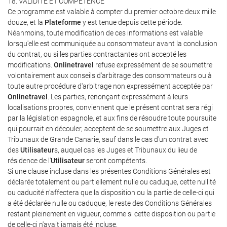
18. VALIDITÉ ET COMPÉTENCE
Ce programme est valable à compter du premier octobre deux mille
douze, et la
Plateforme
y est tenue depuis cette période.
Néanmoins, toute modification de ces informations est valable
lorsqu'elle est communiquée au consommateur avant la conclusion
du contrat, ou si les parties contractantes ont accepté les
modifications.
Onlinetravel
refuse expressément de se soumettre
volontairement aux conseils d'arbitrage des consommateurs ou à
toute autre procédure d'arbitrage non expressément acceptée par
Onlinetravel
. Les parties, renonçant expressément à leurs
localisations propres, conviennent que le présent contrat sera régi
par la législation espagnole, et aux fins de résoudre toute poursuite
qui pourrait en découler, acceptent de se soumettre aux Juges et
Tribunaux de Grande Canarie, sauf dans le cas d'un contrat avec
des
Utilisateur
s, auquel cas les Juges et Tribunaux du lieu de
résidence de l'
Utilisateur
seront compétents.
Si une clause incluse dans les présentes Conditions Générales est
déclarée totalement ou partiellement nulle ou caduque, cette nullité
ou caducité n'affectera que la disposition ou la partie de celle-ci qui
a été déclarée nulle ou caduque, le reste des Conditions Générales
restant pleinement en vigueur, comme si cette disposition ou partie
de celle-ci n'avait jamais été incluse.