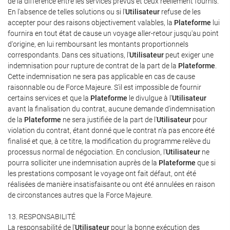
de la différence entre les services prévus et ceux réellement fournis.
En l'absence de telles solutions ou si l'
Utilisateur
refuse de les
accepter pour des raisons objectivement valables, la
Plateforme
lui
fournira en tout état de cause un voyage aller-retour jusqu'au point
d'origine, en lui remboursant les montants proportionnels
correspondants. Dans ces situations, l'
Utilisateur
peut exiger une
indemnisation pour rupture de contrat de la part de la
Plateforme
.
Cette indemnisation ne sera pas applicable en cas de cause
raisonnable ou de Force Majeure. S'il est impossible de fournir
certains services et que la
Plateforme
le divulgue à l'
Utilisateur
avant la finalisation du contrat, aucune demande d'indemnisation
de la
Plateforme
ne sera justifiée de la part de l'
Utilisateur
pour
violation du contrat, étant donné que le contrat n'a pas encore été
finalisé et que, à ce titre, la modification du programme relève du
processus normal de négociation. En conclusion, l'
Utilisateur
ne
pourra solliciter une indemnisation auprès de la
Plateforme
que si
les prestations composant le voyage ont fait défaut, ont été
réalisées de manière insatisfaisante ou ont été annulées en raison
de circonstances autres que la Force Majeure.
13. RESPONSABILITÉ
La responsabilité de l'
Utilisateur
pour la bonne exécution des