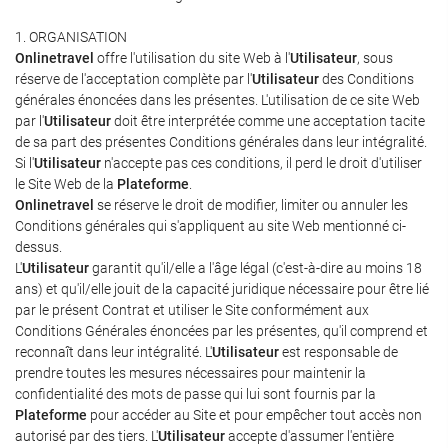
1. ORGANISATION
Onlinetravel
offre l'utilisation du site Web à l'
Utilisateur
, sous
réserve de l'acceptation complète par l'
Utilisateur
des Conditions
générales énoncées dans les présentes. L'utilisation de ce site Web
par l'
Utilisateur
doit être interprétée comme une acceptation tacite
de sa part des présentes Conditions générales dans leur intégralité.
Si l'
Utilisateur
n'accepte pas ces conditions, il perd le droit d'utiliser
le Site Web de la
Plateforme
.
Onlinetravel
se réserve le droit de modifier, limiter ou annuler les
Conditions générales qui s'appliquent au site Web mentionné ci-
dessus.
L'
Utilisateur
garantit qu'il/elle a l'âge légal (c'est-à-dire au moins 18
ans) et qu'il/elle jouit de la capacité juridique nécessaire pour être lié
par le présent Contrat et utiliser le Site conformément aux
Conditions Générales énoncées par les présentes, qu'il comprend et
reconnaît dans leur intégralité. L'
Utilisateur
est responsable de
prendre toutes les mesures nécessaires pour maintenir la
confidentialité des mots de passe qui lui sont fournis par la
Plateforme
pour accéder au Site et pour empêcher tout accès non
autorisé par des tiers. L'
Utilisateur
accepte d'assumer l'entière