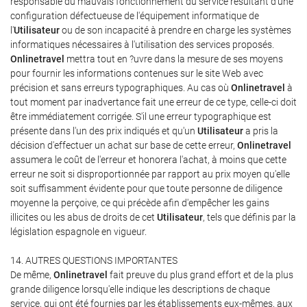
responsable du mauvais fonctionnement du service résultant d'une
configuration défectueuse de l'équipement informatique de
l'
Utilisateur
ou de son incapacité à prendre en charge les systèmes
informatiques nécessaires à l'utilisation des services proposés.
Onlinetravel
mettra tout en ?uvre dans la mesure de ses moyens
pour fournir les informations contenues sur le site Web avec
précision et sans erreurs typographiques. Au cas où
Onlinetravel
à
tout moment par inadvertance fait une erreur de ce type, celle-ci doit
être immédiatement corrigée. S'il une erreur typographique est
présente dans l'un des prix indiqués et qu'un
Utilisateur
a pris la
décision d'effectuer un achat sur base de cette erreur,
Onlinetravel
assumera le coût de l'erreur et honorera l'achat, à moins que cette
erreur ne soit si disproportionnée par rapport au prix moyen qu'elle
soit suffisamment évidente pour que toute personne de diligence
moyenne la perçoive, ce qui précède afin d'empêcher les gains
illicites ou les abus de droits de cet
Utilisateur
, tels que définis par la
législation espagnole en vigueur.
14. AUTRES QUESTIONS IMPORTANTES
De même,
Onlinetravel
fait preuve du plus grand effort et de la plus
grande diligence lorsqu'elle indique les descriptions de chaque
service, qui ont été fournies par les établissements eux-mêmes, aux