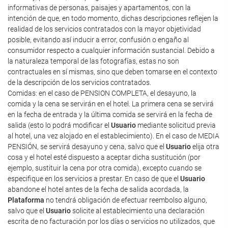
informativas de personas, paisajes y apartamentos, con la
intención de que, en todo momento, dichas descripciones reflejen la
realidad de los servicios contratados con la mayor objetividad
posible, evitando así inducir a error, confusión o engaño al
consumidor respecto a cualquier información sustancial. Debido a
la naturaleza temporal de las fotografías, estas no son
contractuales en sí mismas, sino que deben tomarse en el contexto
de la descripción de los servicios contratados.
Comidas: en el caso de PENSION COMPLETA, el desayuno, la
comida y la cena se servirán en el hotel. La primera cena se servirá
en la fecha de entrada y la última comida se servirá en la fecha de
salida (esto lo podrá modificar el
Usuario
mediante solicitud previa
al hotel, una vez alojado en el establecimiento). En el caso de MEDIA
PENSIÓN, se servirá desayuno y cena, salvo que el
Usuario
elija otra
cosa y el hotel esté dispuesto a aceptar dicha sustitución (por
ejemplo, sustituir la cena por otra comida), excepto cuando se
especifique en los servicios a prestar. En caso de que el
Usuario
abandone el hotel antes de la fecha de salida acordada, la
Plataforma
no tendrá obligación de efectuar reembolso alguno,
salvo que el
Usuario
solicite al establecimiento una declaración
escrita de no facturación por los días o servicios no utilizados, que