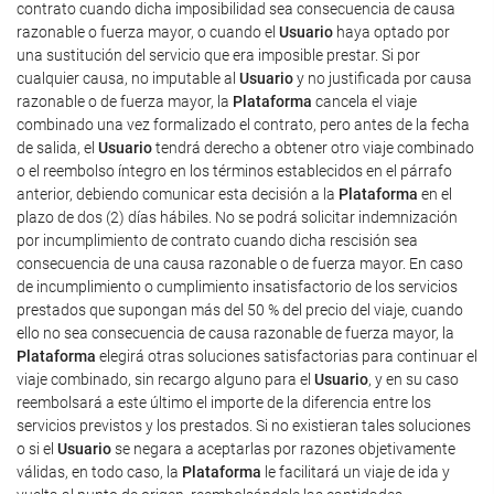
contrato cuando dicha imposibilidad sea consecuencia de causa
razonable o fuerza mayor, o cuando el
Usuario
haya optado por
una sustitución del servicio que era imposible prestar. Si por
cualquier causa, no imputable al
Usuario
y no justificada por causa
razonable o de fuerza mayor, la
Plataforma
cancela el viaje
combinado una vez formalizado el contrato, pero antes de la fecha
de salida, el
Usuario
tendrá derecho a obtener otro viaje combinado
o el reembolso íntegro en los términos establecidos en el párrafo
anterior, debiendo comunicar esta decisión a la
Plataforma
en el
plazo de dos (2) días hábiles. No se podrá solicitar indemnización
por incumplimiento de contrato cuando dicha rescisión sea
consecuencia de una causa razonable o de fuerza mayor. En caso
de incumplimiento o cumplimiento insatisfactorio de los servicios
prestados que supongan más del 50 % del precio del viaje, cuando
ello no sea consecuencia de causa razonable de fuerza mayor, la
Plataforma
elegirá otras soluciones satisfactorias para continuar el
viaje combinado, sin recargo alguno para el
Usuario
, y en su caso
reembolsará a este último el importe de la diferencia entre los
servicios previstos y los prestados. Si no existieran tales soluciones
o si el
Usuario
se negara a aceptarlas por razones objetivamente
válidas, en todo caso, la
Plataforma
le facilitará un viaje de ida y