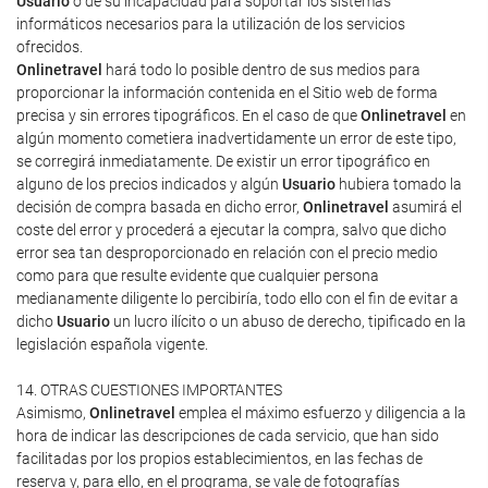
Usuario
o de su incapacidad para soportar los sistemas
informáticos necesarios para la utilización de los servicios
ofrecidos.
Onlinetravel
hará todo lo posible dentro de sus medios para
proporcionar la información contenida en el Sitio web de forma
precisa y sin errores tipográficos. En el caso de que
Onlinetravel
en
algún momento cometiera inadvertidamente un error de este tipo,
se corregirá inmediatamente. De existir un error tipográfico en
alguno de los precios indicados y algún
Usuario
hubiera tomado la
decisión de compra basada en dicho error,
Onlinetravel
asumirá el
coste del error y procederá a ejecutar la compra, salvo que dicho
error sea tan desproporcionado en relación con el precio medio
como para que resulte evidente que cualquier persona
medianamente diligente lo percibiría, todo ello con el fin de evitar a
dicho
Usuario
un lucro ilícito o un abuso de derecho, tipificado en la
legislación española vigente.
14. OTRAS CUESTIONES IMPORTANTES
Asimismo,
Onlinetravel
emplea el máximo esfuerzo y diligencia a la
hora de indicar las descripciones de cada servicio, que han sido
facilitadas por los propios establecimientos, en las fechas de
reserva y, para ello, en el programa, se vale de fotografías