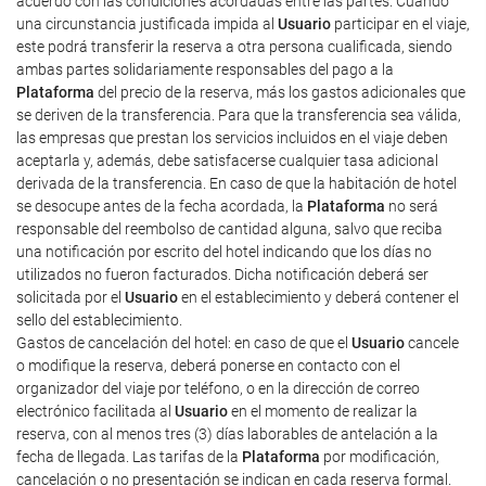
acuerdo con las condiciones acordadas entre las partes. Cuando
una circunstancia justificada impida al
Usuario
participar en el viaje,
este podrá transferir la reserva a otra persona cualificada, siendo
ambas partes solidariamente responsables del pago a la
Plataforma
del precio de la reserva, más los gastos adicionales que
se deriven de la transferencia. Para que la transferencia sea válida,
las empresas que prestan los servicios incluidos en el viaje deben
aceptarla y, además, debe satisfacerse cualquier tasa adicional
derivada de la transferencia. En caso de que la habitación de hotel
se desocupe antes de la fecha acordada, la
Plataforma
no será
responsable del reembolso de cantidad alguna, salvo que reciba
una notificación por escrito del hotel indicando que los días no
utilizados no fueron facturados. Dicha notificación deberá ser
solicitada por el
Usuario
en el establecimiento y deberá contener el
sello del establecimiento.
Gastos de cancelación del hotel: en caso de que el
Usuario
cancele
o modifique la reserva, deberá ponerse en contacto con el
organizador del viaje por teléfono, o en la dirección de correo
electrónico facilitada al
Usuario
en el momento de realizar la
reserva, con al menos tres (3) días laborables de antelación a la
fecha de llegada. Las tarifas de la
Plataforma
por modificación,
cancelación o no presentación se indican en cada reserva formal.