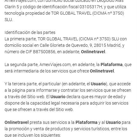
AmexViajes.com, con domicilio social ubicado en Leopoldo Alas
Clarín 5 y código de identificación fiscal 03105317H, y que utiliza
tecnología propiedad de TOR GLOBAL TRAVEL (CICMA nº 3750)
SLU.
Identificación de las partes
La primera parte, TOR GLOBAL TRAVEL (CICMA nº 3750) SLU con
domicilio social en Calle Glorieta de Quevedo, 9, 28015 Madrid, y
número de CIF B87500856, en adelante,
Onlinetravel
.
La segunda parte, AmexViajes.com, en adelante, la
Plataforma
, que
será intermediaria de los servicios que ofrece
Onlinetravel
.
Y la tercera parte, el particular (en adelante, el
Usuario
), que accede
a la página para informarse y contratar los servicios que se ofrecen
a través del Sitio web. El
Usuario
declara que es mayor de edad y
dispone de la capacidad legal necesaria para adquirir los servicios
que se ofrecen a través del Sitio web.
Onlinetravel
presta sus servicios a la
Plataforma
y al
Usuario
para
la promoción y venta de productos y servicios turísticos, entre los
que se incluyen los siguientes: