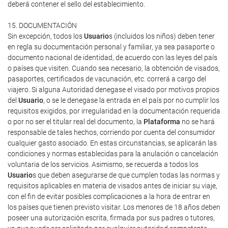
deberá contener el sello del establecimiento.
15. DOCUMENTACIÓN
Sin excepción, todos los
Usuario
s (incluidos los niños) deben tener
en regla su documentación personal y familiar, ya sea pasaporte o
documento nacional de identidad, de acuerdo con las leyes del país
o países que visiten. Cuando sea necesario, la obtención de visados,
pasaportes, certificados de vacunación, etc. correrá a cargo del
viajero. Si alguna Autoridad denegase el visado por motivos propios
del
Usuario
, o se le denegase la entrada en el país por no cumplir los
requisitos exigidos, por irregularidad en la documentación requerida
o por no ser el titular real del documento, la
Plataforma
no se hará
responsable de tales hechos, corriendo por cuenta del consumidor
cualquier gasto asociado. En estas circunstancias, se aplicarán las
condiciones y normas establecidas para la anulación o cancelación
voluntaria de los servicios. Asimismo, se recuerda a todos los
Usuario
s que deben asegurarse de que cumplen todas las normas y
requisitos aplicables en materia de visados antes de iniciar su viaje,
con el fin de evitar posibles complicaciones a la hora de entrar en
los países que tienen previsto visitar. Los menores de 18 años deben
poseer una autorización escrita, firmada por sus padres o tutores,