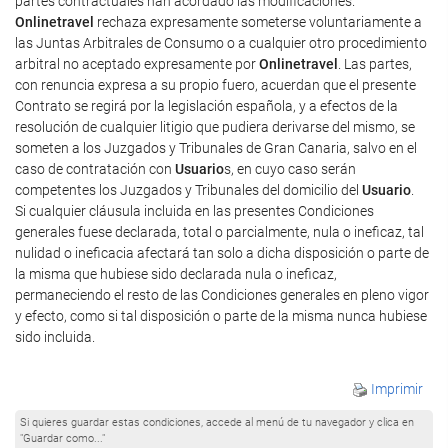
partes contractuales han acordado las modificaciones.
Onlinetravel
rechaza expresamente someterse voluntariamente a
las Juntas Arbitrales de Consumo o a cualquier otro procedimiento
arbitral no aceptado expresamente por
Onlinetravel
. Las partes,
con renuncia expresa a su propio fuero, acuerdan que el presente
Contrato se regirá por la legislación española, y a efectos de la
resolución de cualquier litigio que pudiera derivarse del mismo, se
someten a los Juzgados y Tribunales de Gran Canaria, salvo en el
caso de contratación con
Usuario
s, en cuyo caso serán
competentes los Juzgados y Tribunales del domicilio del
Usuario
.
Si cualquier cláusula incluida en las presentes Condiciones
generales fuese declarada, total o parcialmente, nula o ineficaz, tal
nulidad o ineficacia afectará tan solo a dicha disposición o parte de
la misma que hubiese sido declarada nula o ineficaz,
permaneciendo el resto de las Condiciones generales en pleno vigor
y efecto, como si tal disposición o parte de la misma nunca hubiese
sido incluida.
Imprimir
Si quieres guardar estas condiciones, accede al menú de tu navegador y clica en
"Guardar como..."