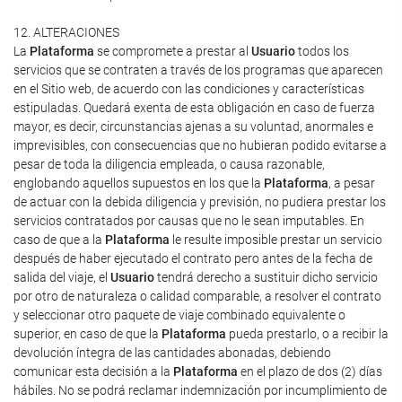
12. ALTERACIONES
La
Plataforma
se compromete a prestar al
Usuario
todos los
servicios que se contraten a través de los programas que aparecen
en el Sitio web, de acuerdo con las condiciones y características
estipuladas. Quedará exenta de esta obligación en caso de fuerza
mayor, es decir, circunstancias ajenas a su voluntad, anormales e
imprevisibles, con consecuencias que no hubieran podido evitarse a
pesar de toda la diligencia empleada, o causa razonable,
englobando aquellos supuestos en los que la
Plataforma
, a pesar
de actuar con la debida diligencia y previsión, no pudiera prestar los
servicios contratados por causas que no le sean imputables. En
caso de que a la
Plataforma
le resulte imposible prestar un servicio
después de haber ejecutado el contrato pero antes de la fecha de
salida del viaje, el
Usuario
tendrá derecho a sustituir dicho servicio
por otro de naturaleza o calidad comparable, a resolver el contrato
y seleccionar otro paquete de viaje combinado equivalente o
superior, en caso de que la
Plataforma
pueda prestarlo, o a recibir la
devolución íntegra de las cantidades abonadas, debiendo
comunicar esta decisión a la
Plataforma
en el plazo de dos (2) días
hábiles. No se podrá reclamar indemnización por incumplimiento de