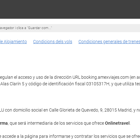
avegador i clica a "Guardar com..."
de Alojamiento
Condicions dels vols
Condiciones generales de trene
egulan el acceso y uso de la dirección URL booking.amexviajes.com (en ade
Alas Clarín 5 y código de identificación fiscal 03105317H, y que utili
con domicilio social en Calle Glorieta de Quevedo, 9, 28015 Madrid, y
orma
, que será intermediaria de los servicios que ofrece
Onlinetravel
.
e accede a la página para informarse y contratar los servicios que se ofrec