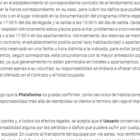
ar en el establecimiento el correspondiente contrato de arrendamiento au
r la fianza correspondiente, en su caso, para cubrir los daños que pudier
icio o en el lugar indicado en la documentación del programa/oferta especia
7:00 h del día de llegada y la salida a las 10:00 h del día de salida. Dad
speten estrictamente estos plazos para evitar problemas e inconveniente
les y a las 17:00 h en los apartamentos. Normalmente, las reservas se mant
o contrario, el establecimiento podría poner la(s) habitación(es) o apart
ento reservado en una fecha u hora distinta a la indicada, para evitar pr
entos, según corresponda, esta circunstancia con la mayor antelación posi
ales, ya que generalmente no están permitidos en hoteles o apartamentos.
iones ajenas a su voluntad, su responsabilidad se limitará a ofrecer otro 
tel ofertado en el Contrato y el hotel ocupado.
ago que la
Plataforma
no pueda confirmar, como servicios de habitaciones 
ponsabilidad más allá de reembolsar al cliente al término del viaje el im
 partes y, a todos los efectos legales, se acepta que el
Usuario
conservará
sabilidad alguna por las pérdidas o daños que pudiera sufrir por cualqu
equipaje. En cuanto al transporte del equipaje por vía aérea, nos remiti