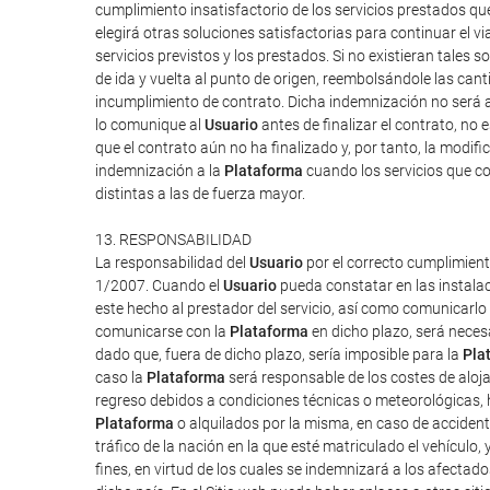
cumplimiento insatisfactorio de los servicios prestados q
elegirá otras soluciones satisfactorias para continuar el v
servicios previstos y los prestados. Si no existieran tales so
de ida y vuelta al punto de origen, reembolsándole las can
incumplimiento de contrato. Dicha indemnización no será a
lo comunique al
Usuario
antes de finalizar el contrato, no 
que el contrato aún no ha finalizado y, por tanto, la modi
indemnización a la
Plataforma
cuando los servicios que co
distintas a las de fuerza mayor.
13. RESPONSABILIDAD
La responsabilidad del
Usuario
por el correcto cumplimient
1/2007. Cuando el
Usuario
pueda constatar en las instalac
este hecho al prestador del servicio, así como comunicarlo
comunicarse con la
Plataforma
en dicho plazo, será neces
dado que, fuera de dicho plazo, sería imposible para la
Pla
caso la
Plataforma
será responsable de los costes de aloj
regreso debidos a condiciones técnicas o meteorológicas, h
Plataforma
o alquilados por la misma, en caso de accident
tráfico de la nación en la que esté matriculado el vehículo,
fines, en virtud de los cuales se indemnizará a los afectado