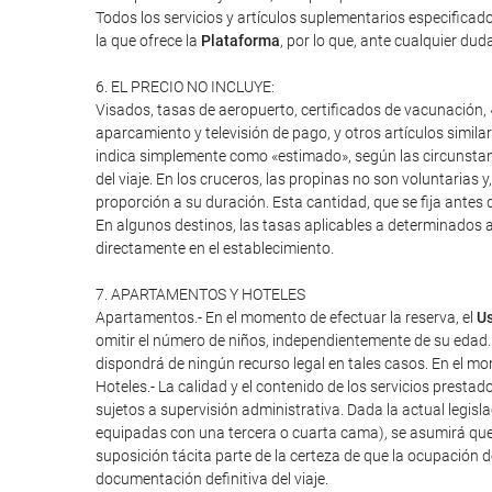
Todos los servicios y artículos suplementarios especifica
la que ofrece la
Plataforma
, por lo que, ante cualquier duda
6. EL PRECIO NO INCLUYE:
Visados, tasas de aeropuerto, certificados de vacunación, «
aparcamiento y televisión de pago, y otros artículos similar
indica simplemente como «estimado», según las circunstanci
del viaje. En los cruceros, las propinas no son voluntarias 
proporción a su duración. Esta cantidad, que se fija antes d
En algunos destinos, las tasas aplicables a determinados a
directamente en el establecimiento.
7. APARTAMENTOS Y HOTELES
Apartamentos.- En el momento de efectuar la reserva, el
Us
omitir el número de niños, independientemente de su edad.
dispondrá de ningún recurso legal en tales casos. En el mome
Hoteles.- La calidad y el contenido de los servicios presta
sujetos a supervisión administrativa. Dada la actual legisl
equipadas con una tercera o cuarta cama), se asumirá que
suposición tácita parte de la certeza de que la ocupación 
documentación definitiva del viaje.