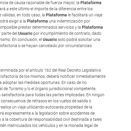
uencia de causa razonable de fuerza mayor, la
Plataforma
rá a este último el importe de la diferencia entre los
válidas, en todo caso, la
Plataforma
le facilitará un viaje
odrá exigir a la
Plataforma
una indemnización por
imposible prestar determinados servicios y la
Plataforma
 parte del
Usuario
por incumplimiento de contrato, dado
mismo. En conclusión, el
Usuario
solo podrá solicitar una
isfactoria o se hayan cancelado por circunstancias
erminada por el artículo 162 del Real Decreto Legislativo
atisfactoria de los mismos, deberá notificar inmediatamente
ueda adoptar las medidas oportunas. En caso de no
al de Turismo y/o el órgano jurisdiccional competente,
 satisfactoria para todas las partes implicadas. En ningún
consecuencia de retrasos en los vuelos de salida o
alice un viaje utilizando autocares propiedad de la
á expresamente a la legislación sobre accidentes de
y a la cobertura de responsabilidad civil destinada a tales
 estén matriculados los vehículos y en la moneda legal de