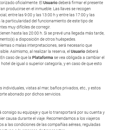
torizado oficialmente. El
Usuario
deberá firmar el presente
an producirse en el inmueble. Las llaves se recogen
l, entre las 9:00 y las 13:00 h y entre las 17:00 y las
a la particularidad del funcionamiento de este tipo de
s muy difíciles de corregir.
ienen hasta las 20:00 h. Si se prevé una llegada más tarde,
amento(s) a disposición de otros huéspedes.
oblemas o malas interpretaciones, será necesario que
ble. Asimismo, al realizar la reserva, el
Usuario
deberá
 En caso de que la
Plataforma
se vea obligada a cambiar el
hotel de igual o superior categoría, y en caso de que esto
individuales, vistas al mar, baños privados, etc., y estos
porte abonado por dichos servicios.
 consigo su equipaje y que lo transportará por su cuenta y
ier causa durante el viaje. Recomendamos a los viajeros
mos a las condiciones de las compañías aéreas, reguladas