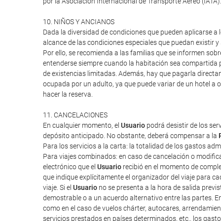
por la Asociación Internacional de Transporte Aéreo (IATA
10. NIÑOS Y ANCIANOS
Dada la diversidad de condiciones que pueden aplicarse a lo
alcance de las condiciones especiales que puedan existir 
Por ello, se recomienda a las familias que se informen sob
entenderse siempre cuando la habitación sea compartida po
de existencias limitadas. Además, hay que pagarla directa
ocupada por un adulto, ya que puede variar de un hotel a o
hacer la reserva.
11. CANCELACIONES
En cualquier momento, el
Usuario
podrá desistir de los ser
depósito anticipado. No obstante, deberá compensar a la
Para los servicios a la carta: la totalidad de los gastos ad
Para viajes combinados: en caso de cancelación o modifica
electrónico que el
Usuario
recibió en el momento de completa
que indique explícitamente el organizador del viaje para cad
viaje. Si el
Usuario
no se presenta a la hora de salida previ
demostrable o a un acuerdo alternativo entre las partes. E
como en el caso de vuelos chárter, autocares, arrendamien
servicios prestados en países determinados, etc., los gas