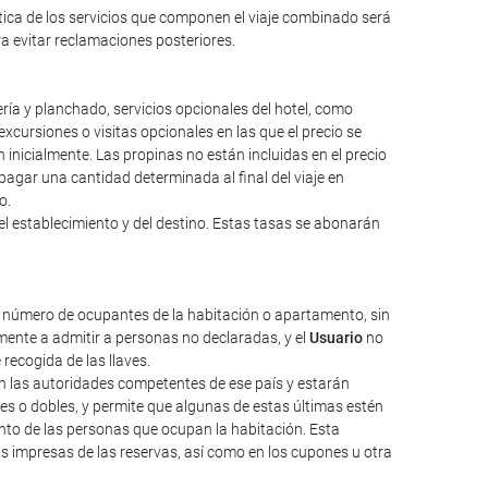
ntica de los servicios que componen el viaje combinado será
ara evitar reclamaciones posteriores.
ería y planchado, servicios opcionales del hotel, como
excursiones o visitas opcionales en las que el precio se
inicialmente. Las propinas no están incluidas en el precio
a pagar una cantidad determinada al final del viaje en
o.
el establecimiento y del destino. Estas tasas se abonarán
l número de ocupantes de la habitación o apartamento, sin
ente a admitir a personas no declaradas, y el
Usuario
no
 recogida de las llaves.
nen las autoridades competentes de ese país y estarán
les o dobles, y permite que algunas de estas últimas estén
nto de las personas que ocupan la habitación. Esta
as impresas de las reservas, así como en los cupones u otra