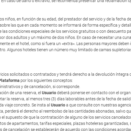
). En caso de daño o extravío, se recomienda presentar una reclamación 
s niños, en función de su edad, del prestador del servicio y de la fecha d
y sobre las que en cada momento se informará de forma específica y detal
re las condiciones especiales de los servicios gratuitos o con descuento 
r dos adultos y un máximo de dos niños. En caso de necesitar una cuna, i
mente en el hotel, como si fuera un «extra». Las personas mayores deben 
tro. Algunos hoteles tienen un número muy limitado de camas supletorias,
vicios solicitados o contratados y tendrá derecho a la devolución íntegra 
Plataforma
por los siguientes conceptos:
ministrativos y de cancelación, si corresponde.
ción de una reserva, el
Usuario
deberá ponerse en contacto con el organiza
r la reserva, al menos tres (3) días laborables antes de la fecha de sali
a viaje concreto. Se insta al
Usuario
a que consulte con nuestras agencias
sta, perderá el derecho al reembolso de las cantidades abonadas, salvo 
n el supuesto de que la contratación de alguno de los servicios cancelad
tos de apartamentos, tarifas especiales, plazas hoteleras garantizadas
tos de cancelación se establecerán de acuerdo con las condiciones acorda