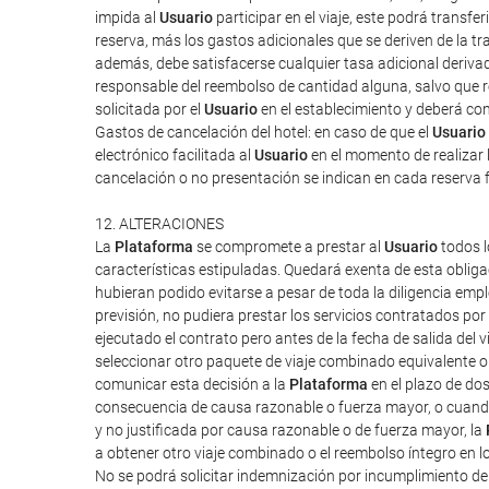
impida al
Usuario
participar en el viaje, este podrá transf
reserva, más los gastos adicionales que se deriven de la tra
además, debe satisfacerse cualquier tasa adicional derivad
responsable del reembolso de cantidad alguna, salvo que rec
solicitada por el
Usuario
en el establecimiento y deberá cont
Gastos de cancelación del hotel: en caso de que el
Usuario
electrónico facilitada al
Usuario
en el momento de realizar l
cancelación o no presentación se indican en cada reserva 
12. ALTERACIONES
La
Plataforma
se compromete a prestar al
Usuario
todos l
características estipuladas. Quedará exenta de esta obliga
hubieran podido evitarse a pesar de toda la diligencia em
previsión, no pudiera prestar los servicios contratados po
ejecutado el contrato pero antes de la fecha de salida del vi
seleccionar otro paquete de viaje combinado equivalente o 
comunicar esta decisión a la
Plataforma
en el plazo de do
consecuencia de causa razonable o fuerza mayor, o cuand
y no justificada por causa razonable o de fuerza mayor, la
a obtener otro viaje combinado o el reembolso íntegro en l
No se podrá solicitar indemnización por incumplimiento d