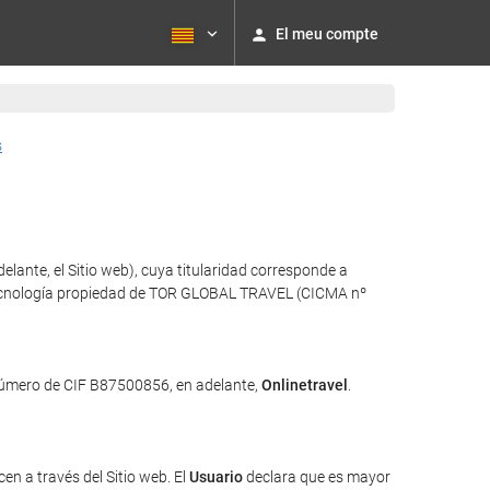
El meu compte
s
lante, el Sitio web), cuya titularidad corresponde a
za tecnología propiedad de TOR GLOBAL TRAVEL (CICMA nº
 número de CIF B87500856, en adelante,
Onlinetravel
.
en a través del Sitio web. El
Usuario
declara que es mayor