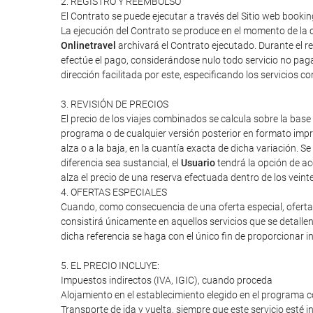
2. REGISTRO Y REEMBOLSO
El Contrato se puede ejecutar a través del Sitio web booki
La ejecución del Contrato se produce en el momento de la c
Onlinetravel
archivará el Contrato ejecutado. Durante el re
efectúe el pago, considerándose nulo todo servicio no paga
dirección facilitada por este, especificando los servicios 
3. REVISIÓN DE PRECIOS
El precio de los viajes combinados se calcula sobre la base 
programa o de cualquier versión posterior en formato impres
alza o a la baja, en la cuantía exacta de dicha variación. Se
diferencia sea sustancial, el
Usuario
tendrá la opción de ac
alza el precio de una reserva efectuada dentro de los veint
4. OFERTAS ESPECIALES
Cuando, como consecuencia de una oferta especial, oferta d
consistirá únicamente en aquellos servicios que se detalle
dicha referencia se haga con el único fin de proporcionar i
5. EL PRECIO INCLUYE:
Impuestos indirectos (IVA, IGIC), cuando proceda
Alojamiento en el establecimiento elegido en el programa c
Transporte de ida y vuelta, siempre que este servicio esté 