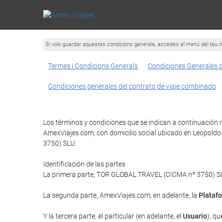
Si vols guardar aquestes condicions generals, accedeix al menú del teu n
Termes i Condicions Generals
Condiciones Generales 
Condiciones generales del contrato de viaje combinado
Los términos y condiciones que se indican a continuación r
AmexViajes.com, con domicilio social ubicado en Leopoldo 
3750) SLU.
Identificación de las partes
La primera parte, TOR GLOBAL TRAVEL (CICMA nº 3750) SLU 
La segunda parte, AmexViajes.com, en adelante, la
Plataf
Y la tercera parte, el particular (en adelante, el
Usuario
), qu