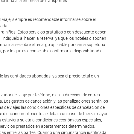
oportuna a la empresa de transportes.
el viaje, siempre es recomendable informarse sobre el
lada.
para niños. Estos servicios gratuitos o con descuento deben
ndíquelo al hacer la reserva, ya que los hoteles disponen
informarse sobre el recargo aplicable por cama supletoria
 por lo que es aconsejable confirmar la disponibilidad al
de las cantidades abonadas, ya sea el precio total o un
dor del viaje por teléfono, o en la dirección de correo
da. Los gastos de cancelación y las penalizaciones serán los
 de viajes las condiciones específicas de cancelación del
que dicho incumplimiento se deba a un caso de fuerza mayor
os estuviera sujeta a condiciones económicas especiales,
, servicios prestados en apartamentos determinados,
das entre las partes. Cuando una circunstancia justificada