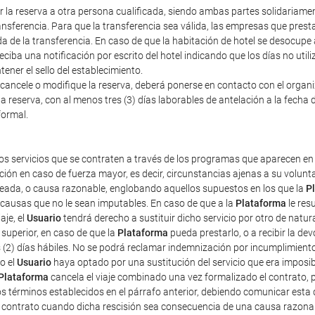
erir la reserva a otra persona cualificada, siendo ambas partes solidariam
nsferencia. Para que la transferencia sea válida, las empresas que prestan
a de la transferencia. En caso de que la habitación de hotel se desocupe
iba una notificación por escrito del hotel indicando que los días no util
ener el sello del establecimiento.
cancele o modifique la reserva, deberá ponerse en contacto con el organiza
a reserva, con al menos tres (3) días laborables de antelación a la fecha d
formal.
os servicios que se contraten a través de los programas que aparecen en 
ción en caso de fuerza mayor, es decir, circunstancias ajenas a su volun
pleada, o causa razonable, englobando aquellos supuestos en los que la
P
r causas que no le sean imputables. En caso de que a la
Plataforma
le res
aje, el
Usuario
tendrá derecho a sustituir dicho servicio por otro de natur
superior, en caso de que la
Plataforma
pueda prestarlo, o a recibir la d
s (2) días hábiles. No se podrá reclamar indemnización por incumplimient
o el
Usuario
haya optado por una sustitución del servicio que era imposibl
Plataforma
cancela el viaje combinado una vez formalizado el contrato, pe
os términos establecidos en el párrafo anterior, debiendo comunicar esta 
e contrato cuando dicha rescisión sea consecuencia de una causa razona