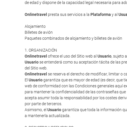
de edad y dispone de la capacidad legal necesaria para adqui
Onlinetravel
presta sus servicios a la
Plataforma
y al
Usua
Alojamiento
Billetes de avión
Paquetes combinados de alojamiento y billetes de avión
1. ORGANIZACIÓN
Onlinetravel
ofrece el uso del Sitio web al
Usuario
, sujeto 
Usuario
se entenderá como su aceptación tácita de las pres
del Sitio web.
Onlinetravel
se reserva el derecho de modificar, limitar o 
El
Usuario
garantiza que es mayor de edad (es decir, que tie
web de conformidad con las Condiciones generales aquí ex
para mantener la confidencialidad de las contraseñas que
acepta asumir toda la responsabilidad por los costes deriv
por parte de terceros.
Asimismo, el
Usuario
garantiza que toda la información que
a mantenerla actualizada.