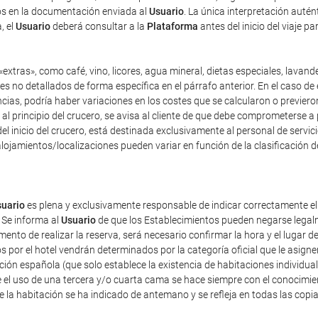
dos en la documentación enviada al
Usuario
. La única interpretación auté
, el
Usuario
deberá consultar a la
Plataforma
antes del inicio del viaje p
extras», como café, vino, licores, agua mineral, dietas especiales, lavand
es no detallados de forma específica en el párrafo anterior. En el caso de 
as, podría haber variaciones en los costes que se calcularon o previeron 
y, al principio del crucero, se avisa al cliente de que debe comprometerse 
el inicio del crucero, está destinada exclusivamente al personal de servici
lojamientos/localizaciones pueden variar en función de la clasificación d
uario
es plena y exclusivamente responsable de indicar correctamente e
 Se informa al
Usuario
de que los Establecimientos pueden negarse legalm
nto de realizar la reserva, será necesario confirmar la hora y el lugar de
dos por el hotel vendrán determinados por la categoría oficial que le asig
ación española (que solo establece la existencia de habitaciones individua
 el uso de una tercera y/o cuarta cama se hace siempre con el conocimie
de la habitación se ha indicado de antemano y se refleja en todas las copi