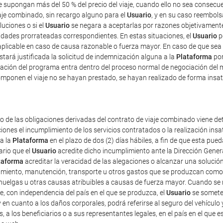
ue supongan más del 50 % del precio del viaje, cuando ello no sea consec
iaje combinado, sin recargo alguno para el
Usuario
, y en su caso reembolsa
luciones o si el
Usuario
se negara a aceptarlas por razones objetivamente 
tidades prorrateadas correspondientes. En estas situaciones, el
Usuario
p
plicable en caso de causa razonable o fuerza mayor. En caso de que sea 
estará justificada la solicitud de indemnización alguna a la
Plataforma
por
ficación del programa entra dentro del proceso normal de negociación del 
mponen el viaje no se hayan prestado, se hayan realizado de forma insat
o de las obligaciones derivadas del contrato de viaje combinado viene det
iones el incumplimiento de los servicios contratados o la realización ins
 a la
Plataforma
en el plazo de dos (2) días hábiles, a fin de que esta p
ario que el
Usuario
acredite dicho incumplimiento ante la Dirección Gener
taforma
acreditar la veracidad de las alegaciones o alcanzar una solución
amiento, manutención, transporte u otros gastos que se produzcan como 
uelgas u otras causas atribuibles a causas de fuerza mayor. Cuando se re
e, con independencia del país en el que se produzca, el
Usuario
se someter
 y en cuanto a los daños corporales, podrá referirse al seguro del vehículo 
s, a los beneficiarios o a sus representantes legales, en el país en el que