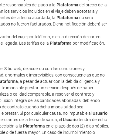
ente responsables del pago a la
Plataforma
del precio de la
 los servicios incluidos en el viaje deben aceptarla y,
 antes de la fecha acordada, la
Plataforma
no será
izados no fueron facturados. Dicha notificación deberá ser
dor del viaje por teléfono, o en la dirección de correo
e llegada. Las tarifas de la
Plataforma
por modificación,
el Sitio web, de acuerdo con las condiciones y
tad, anormales e imprevisibles, con consecuencias que no
lataforma
, a pesar de actuar con la debida diligencia y
ulte imposible prestar un servicio después de haber
aleza o calidad comparable, a resolver el contrato y
evolución íntegra de las cantidades abonadas, debiendo
o de contrato cuando dicha imposibilidad sea
e prestar. Si por cualquier causa, no imputable al
Usuario
ro antes de la fecha de salida, el
Usuario
tendrá derecho
decisión a la
Plataforma
en el plazo de dos (2) días hábiles.
ble o de fuerza mayor. En caso de incumplimiento o