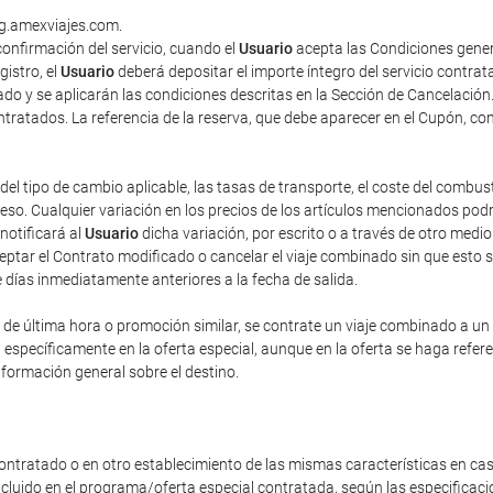
ng.amexviajes.com.
onfirmación del servicio, cuando el
Usuario
acepta las Condiciones gener
gistro, el
Usuario
deberá depositar el importe íntegro del servicio contra
do y se aplicarán las condiciones descritas en la Sección de Cancelación
contratados. La referencia de la reserva, que debe aparecer en el Cupón, co
del tipo de cambio aplicable, las tasas de transporte, el coste del combus
o. Cualquier variación en los precios de los artículos mencionados podrá 
 notificará al
Usuario
dicha variación, por escrito o a través de otro med
eptar el Contrato modificado o cancelar el viaje combinado sin que esto 
e días inmediatamente anteriores a la fecha de salida.
e última hora o promoción similar, se contrate un viaje combinado a un pr
n específicamente en la oferta especial, aunque en la oferta se haga refe
nformación general sobre el destino.
ontratado o en otro establecimiento de las mismas características en cas
incluido en el programa/oferta especial contratada, según las especificac