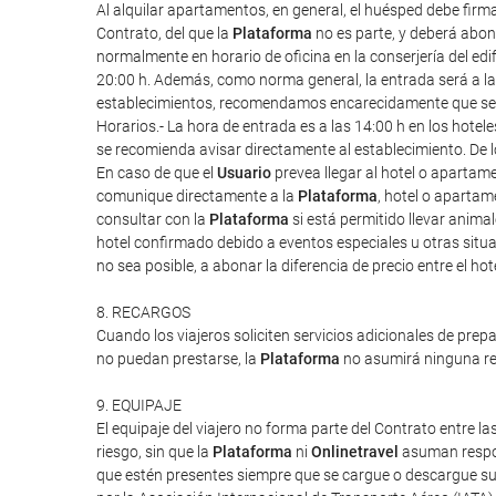
Al alquilar apartamentos, en general, el huésped debe firm
Contrato, del que la
Plataforma
no es parte, y deberá abona
normalmente en horario de oficina en la conserjería del edif
20:00 h. Además, como norma general, la entrada será a las 1
establecimientos, recomendamos encarecidamente que se re
Horarios.- La hora de entrada es a las 14:00 h en los hote
se recomienda avisar directamente al establecimiento. De l
En caso de que el
Usuario
prevea llegar al hotel o apartam
comunique directamente a la
Plataforma
, hotel o apartam
consultar con la
Plataforma
si está permitido llevar anim
hotel confirmado debido a eventos especiales u otras situac
no sea posible, a abonar la diferencia de precio entre el ho
8. RECARGOS
Cuando los viajeros soliciten servicios adicionales de prep
no puedan prestarse, la
Plataforma
no asumirá ninguna res
9. EQUIPAJE
El equipaje del viajero no forma parte del Contrato entre las
riesgo, sin que la
Plataforma
ni
Onlinetravel
asuman respon
que estén presentes siempre que se cargue o descargue su 