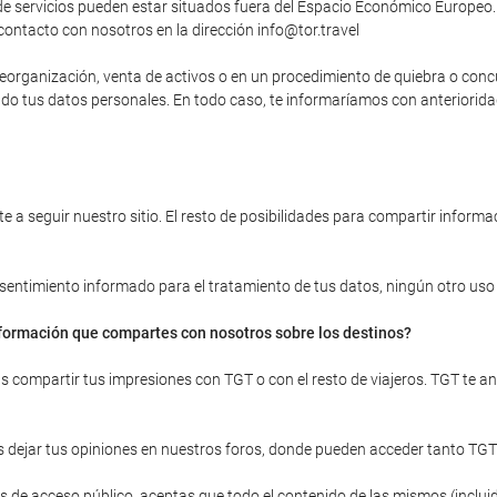
 servicios pueden estar situados fuera del Espacio Económico Europeo. 
contacto con nosotros en la dirección info@tor.travel
, reorganización, venta de activos o en un procedimiento de quiebra o con
yendo tus datos personales. En todo caso, te informaríamos con anteriori
 a seguir nuestro sitio. El resto de posibilidades para compartir informac
onsentimiento informado para el tratamiento de tus datos, ningún otro uso d
información que compartes con nosotros sobre los destinos?
ras compartir tus impresiones con TGT o con el resto de viajeros. TGT te 
 dejar tus opiniones en nuestros foros, donde pueden acceder tanto TGT
 de acceso público, aceptas que todo el contenido de las mismos (incluid