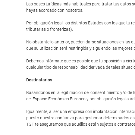
Las bases jurídicas más habituales para tratar tus datos so
hayas acordado con nosotros.
Por obligación legal, los distintos Estados con los que tu 
tributarias o fronterizas).
No obstante lo anterior, pueden darse situaciones en las qu
que su utilización será restringida y siguiendo las mejores 
Debemos infórmate que es posible que tu oposición a cierto
cualquier tipo de responsabilidad derivada de tales situaci
Destinatarios
Basándonos en la legitimación del consentimiento y/o de la
del Espacio Económico Europeo y por obligación legal a ad
Igualmente, al ser una empresa con implantación internac
puesto nuestra confianza para gestionar determinados asunt
TGT te aseguramos que aquéllos están sujetos a contratos 