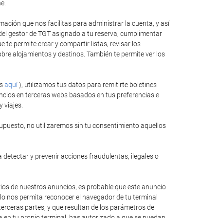
e.
ación que nos facilitas para administrar la cuenta, y así
 del gestor de TGT asignado a tu reserva, cumplimentar
te permite crear y compartir listas, revisar los
bre alojamientos y destinos. También te permite ver los
es
aquí
), utilizamos tus datos para remitirte boletines
ncios en terceras webs basados en tus preferencias e
 viajes.
upuesto, no utilizaremos sin tu consentimiento aquellos
 detectar y prevenir acciones fraudulentas, ilegales o
rios de nuestros anuncios, es probable que este anuncio
llo nos permita reconocer el navegador de tu terminal
erceras partes, y que resultan de los parámetros del
ida en tu propio terminal, has autorizado a que se puedan