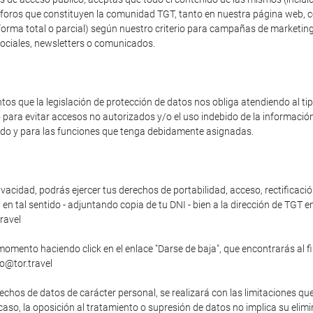
os foros que constituyen la comunidad TGT, tanto en nuestra página web, 
forma total o parcial) según nuestro criterio para campañas de marketing
sociales, newsletters o comunicados.
s que la legislación de protección de datos nos obliga atendiendo al t
o para evitar accesos no autorizados y/o el uso indebido de la informaci
zado y para las funciones que tenga debidamente asignadas.
vacidad, podrás ejercer tus derechos de portabilidad, acceso, rectificació
n tal sentido - adjuntando copia de tu DNI - bien a la dirección de TGT en
ravel
momento haciendo click en el enlace "Darse de baja", que encontrarás al f
fo@tor.travel
echos de datos de carácter personal, se realizará con las limitaciones qu
o caso, la oposición al tratamiento o supresión de datos no implica su elim