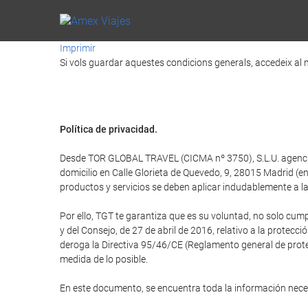
Imprimir
Si vols guardar aquestes condicions generals, accedeix al m
Política de privacidad.
Desde TOR GLOBAL TRAVEL (CICMA nº 3750), S.L.U. agencia d
domicilio en Calle Glorieta de Quevedo, 9, 28015 Madrid 
productos y servicios se deben aplicar indudablemente a la 
Por ello, TGT te garantiza que es su voluntad, no solo cum
y del Consejo, de 27 de abril de 2016, relativo a la protecci
deroga la Directiva 95/46/CE (Reglamento general de protec
medida de lo posible.
En este documento, se encuentra toda la información nec