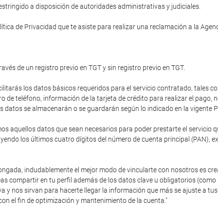
tringido a disposición de autoridades administrativas y judiciales.
ítica de Privacidad que te asiste para realizar una reclamación a la Age
ravés de un registro previo en TGT y sin registro previo en TGT.
cilitarás los datos básicos requeridos para el servicio contratado, tales c
de teléfono, información de la tarjeta de crédito para realizar el pago,
stos datos se almacenarán o se guardarán según lo indicado en la vigente P
 aquellos datos que sean necesarios para poder prestarte el servicio que
endo los últimos cuatro dígitos del número de cuenta principal (PAN), e
olongada, indudablemente el mejor modo de vincularte con nosotros es cre
as compartir en tu perfil además de los datos clave u obligatorios (como
va y nos sirvan para hacerte llegar la información que más se ajuste a 
con el fin de optimización y mantenimiento de la cuenta."