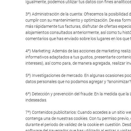
Igualmente, podemos utilizar tus datos con fines analítico
3º) Administración de la cuenta: Ofrecemos la posibilidad 
cumplir con su mantenimiento y optimización. De esa forma
más rápidamente tus facturas, disfrutar de ofertas especial
alojamientos consultados anteriormente, así como tu histór
comentarios que has enviado sobre los lugares en los que t
4º) Marketing: Además de las acciones de marketing realiz
informativos adaptados a tus gustos, presentarte conteni
intereses), así como para, de manera agregada, realizar in
5º) Investigaciones de mercado: En algunas ocasiones pode
datos personales que no podamos agregar y ?anonimizar?
6º) Detección y prevención del fraude: En la medida que la 
indeseadas.
7º) Contenidos publicitarios: Cuando accedes a un sitio we
contenga una de nuestras cookies. Con tu permiso previo, e
durante el periodo de validez de la cookie en cuestión. De
software del navegador que has utilizado al entrar o visitar