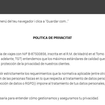
enú del teu navegador i clica a "Guardar com..."
POLI­TICA DE PRIVACITAT
e viajes con NIF B-87500856, inscrita en el R.M. de Madrid en el Tomo 34
(en adelante, TGT) entendemos que los máximos estándares de calidad que
protección de la privacidad de nuestros clientes.
plir estrictamente los requerimientos que la normativa aplicable (entre 
ón de las personas físicas en lo que respecta al tratamiento de datos person
ción de datos o RGPD)) impone al tratamiento de tus datos personales, si
esaria para entender cómo gestionamos y aseguramos tu privacidad.