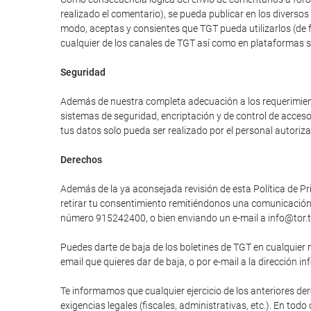
realizado el comentario), se pueda publicar en los divers
modo, aceptas y consientes que TGT pueda utilizarlos (de 
cualquier de los canales de TGT así como en plataformas 
Seguridad
Además de nuestra completa adecuación a los requerimiento
sistemas de seguridad, encriptación y de control de acces
tus datos solo pueda ser realizado por el personal autori
Derechos
Además de la ya aconsejada revisión de esta Política de Pri
retirar tu consentimiento remitiéndonos una comunicación e
número 915242400, o bien enviando un e-mail a info@tor.t
Puedes darte de baja de los boletines de TGT en cualquier 
email que quieres dar de baja, o por e-mail a la dirección in
Te informamos que cualquier ejercicio de los anteriores der
exigencias legales (fiscales, administrativas, etc.). En tod