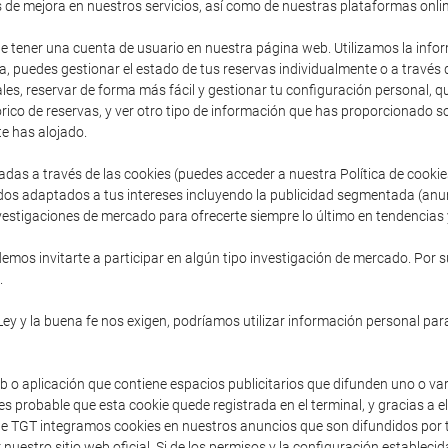
s de mejora en nuestros servicios, así como de nuestras plataformas onlin
de tener una cuenta de usuario en nuestra página web. Utilizamos la inform
, puedes gestionar el estado de tus reservas individualmente o a través
es, reservar de forma más fácil y gestionar tu configuración personal, que 
ico de reservas, y ver otro tipo de información que has proporcionado so
e has alojado.
adas a través de las cookies (puedes acceder a nuestra Política de cooki
dos adaptados a tus intereses incluyendo la publicidad segmentada (anu
vestigaciones de mercado para ofrecerte siempre lo último en tendencias y
mos invitarte a participar en algún tipo investigación de mercado. Por s
.
Ley y la buena fe nos exigen, podríamos utilizar información personal para
b o aplicación que contiene espacios publicitarios que difunden uno o va
s probable que esta cookie quede registrada en el terminal, y gracias a e
sde TGT integramos cookies en nuestros anuncios que son difundidos por t
 nuestro sitio web oficial. Si de los permisos y la configuración establec