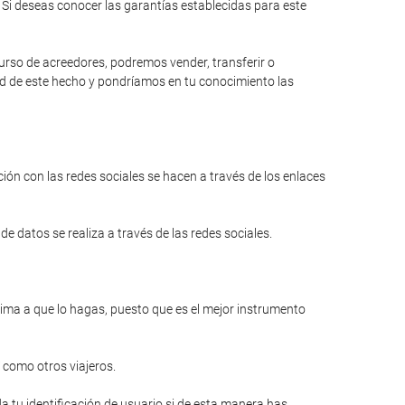
Si deseas conocer las garantías establecidas para este
curso de acreedores, podremos vender, transferir o
dad de este hecho y pondríamos en tu conocimiento las
ión con las redes sociales se hacen a través de los enlaces
e datos se realiza a través de las redes sociales.
anima a que lo hagas, puesto que es el mejor instrumento
 como otros viajeros.
a tu identificación de usuario si de esta manera has