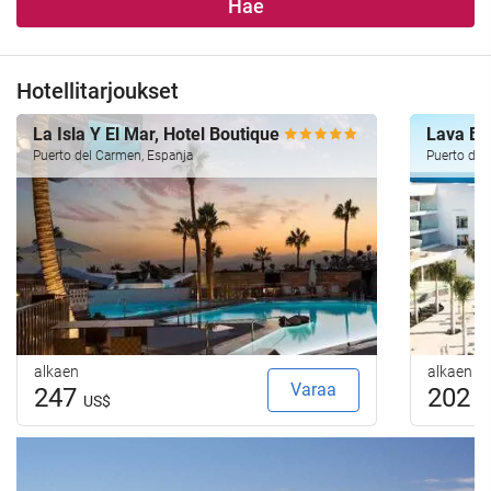
Hae
Hotellitarjoukset
La Isla Y El Mar, Hotel Boutique
Lava B
Puerto del Carmen, Espanja
Puerto del
alkaen
alkaen
Varaa
247
202
US$
U