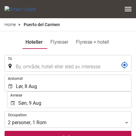
Home
Puerto del Carmen
Hoteller
Flyreiser
Flyreise + hotell
.
Til
.
Ankomst
Avreise
Occupation
Occupation
2
personer
,
1
Rom