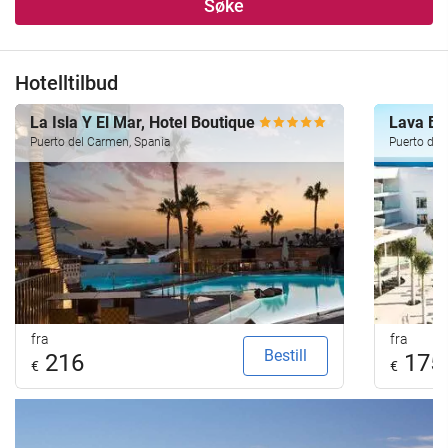
Søke
Hotelltilbud
La Isla Y El Mar, Hotel Boutique
Lava B
Puerto del Carmen, Spania
Puerto del
fra
fra
Bestill
216
175
€
€