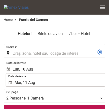
Home
Puerto del Carmen
Hoteluri
Bilete de avion
Zbor + Hotel
.
Sosire în
.
Data de intrare
Data de ieșire
Ocupație
Ocupație
2
Persoane
,
1
Cameră