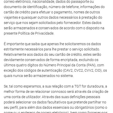
correio eletrónico, nacionalidade, dados do passaporte ou
documento de identificação, número de telefone, informações do
cartão de crédito para efetuar o pagamento, nomes de outros
viajantes e quaisquer outros dados necessários à prestação do
serviço que nos sejam solicitados pelo fornecedor. Estes dados
serão armazenados e conservados de acordo com o disposto na
presente Política de Privacidade.
É importante que saiba que apenas lhe solicitaremos os dados
estritamente necessários para lhe prestar o serviço solicitado.
Relativamente aos dados do seu cartão de crédito, estes serão
devidamente conservados de forma encriptada, excluindo os
últimos quatro dígitos do Número Principal da Conta (PAN), com
exceção dos códigos de autenticação (CAV2, CVC2, CVV2, CID), os
quais nunca serão armazenados no sistema.
Se, tal como esperamos, a sua relação com a TGT for duradoura, a
melhor forma de se relacionar connosco será através da criação de
uma conta de utilizador. Através das suas definições pessoais
poderá selecionar os dados facultativos que pretende partilhar no
seu perfil, para além dos dados essenciais ou obrigatórios (como o
nome ou o endereço de correio eletrónico), bem como fornecer-nos